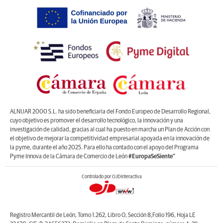
ALNUAR 2000 S.L. ha sido beneficiaria del Fondo Europeo de Desarrollo Regional,
cuyo objetivo es promover el desarrollo tecnológico, la innovación y una
investigación de calidad, gracias al cual ha puesto en marcha un Plan de Acción con
el objetivo de mejorar la competitividad empresarial apoyada en la innovación de
la pyme, durante el año 2025. Para ello ha contado con el apoyo del Programa
Pyme Innova de la Cámara de Comercio de León
#EuropaSeSiente”
Controlado por OJDinteractiva
Registro Mercantil de León, Tomo 1.262, Libro O, Sección 8,Folio 196, Hoja LE