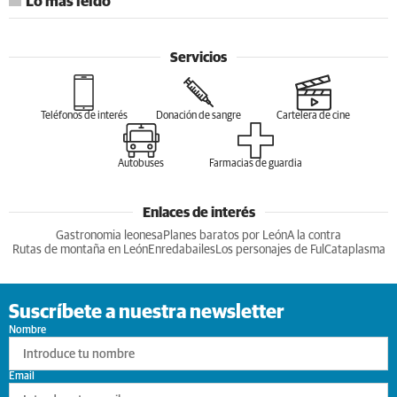
Lo más leído
Servicios
Teléfonos de interés
Donación de sangre
Cartelera de cine
Autobuses
Farmacias de guardia
Enlaces de interés
Gastronomia leonesa
Planes baratos por León
A la contra
Rutas de montaña en León
Enredabailes
Los personajes de Ful
Cataplasma
Suscríbete a nuestra newsletter
Nombre
Email