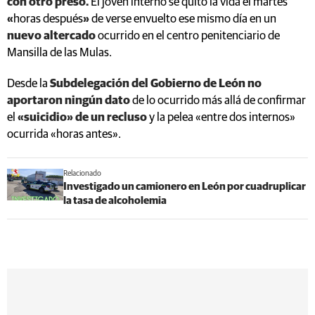
con otro preso.
El joven interno se quitó la vida el martes
«
horas después
»
de verse envuelto ese mismo día en un
nuevo
altercado
ocurrido en el
centro penitenciario de
Mansilla de las Mulas.
Desde la
Subdelegación del Gobierno de León no
aportaron ningún dato
de lo ocurrido más allá de confirmar
el
«suicidio» de un recluso
y la pelea «entre dos internos»
ocurrida «horas antes».
Relacionado
Investigado un camionero en León por cuadruplicar
la tasa de alcoholemia