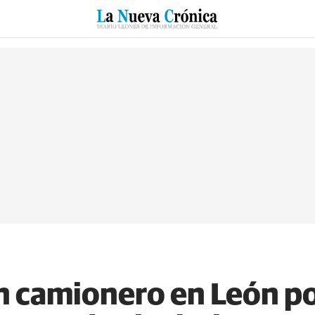
RZO
SUCESOS
CULTURAS
ESPECIALES
DEPORTES
n camionero en León p