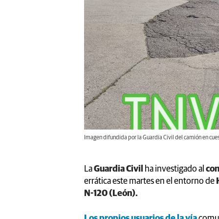
Imagen difundida por la Guardia Civil del camión en cues
La
Guardia Civil
ha investigado al
con
errática este martes en el entorno de
N-120 (León).
Los propios usuarios de la vía
comun