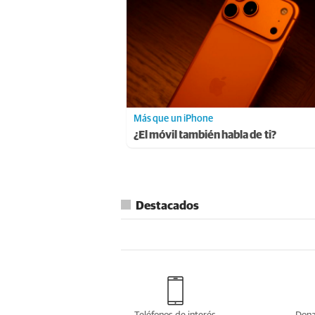
Más que un iPhone
¿El móvil también habla de ti?
Destacados