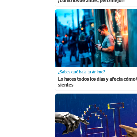
¡Cómo los de antes, pero mejor!
¿Sabes qué baja tu ánimo?
Lo haces todos los días y afecta cómo 
sientes