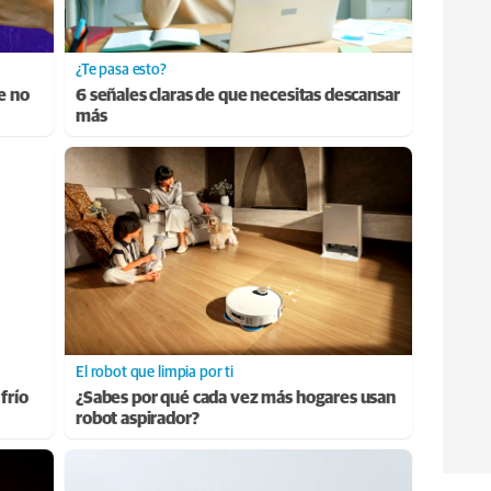
¿Te pasa esto?
e no
6 señales claras de que necesitas descansar
más
El robot que limpia por ti
frío
¿Sabes por qué cada vez más hogares usan
robot aspirador?