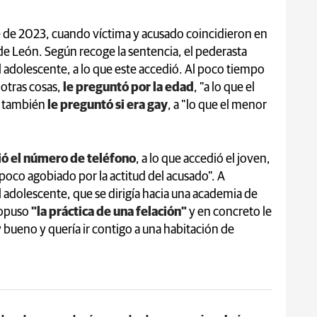
e de 2023, cuando víctima y acusado coincidieron en
 de León. Según recoge la sentencia, el pederasta
l adolescente, a lo que este accedió. Al poco tiempo
otras cosas,
le preguntó por la edad
, "a lo que el
y también
le preguntó si era gay
, a "lo que el menor
ió el número de teléfono
, a lo que accedió el joven,
oco agobiado por la actitud del acusado". A
adolescente, que se dirigía hacia una academia de
ropuso
"la práctica de una felación"
y en concreto le
y bueno y quería ir contigo a una habitación de