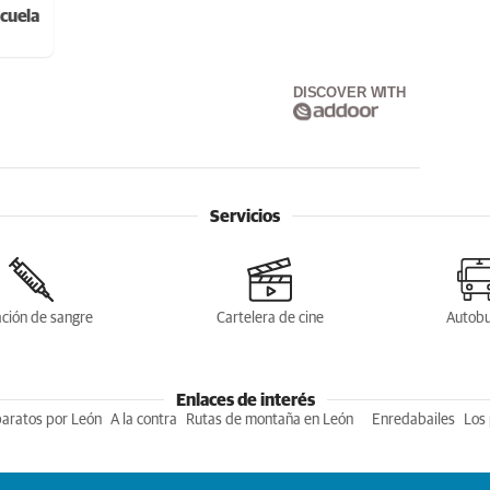
cuela
DISCOVER WITH
Servicios
ción de sangre
Cartelera de cine
Autob
Enlaces de interés
baratos por León
A la contra
Rutas de montaña en León
Enredabailes
Los 