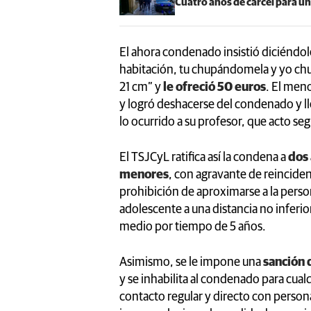
Cuatro años de cárcel para u
El ahora condenado insistió diciéndo
habitación, tu chupándomela y yo ch
21 cm” y
le ofreció 50 euros
. El men
y logró deshacerse del condenado y ll
lo ocurrido a su profesor, que acto se
El TSJCyL ratifica así la condena a
dos 
menores
, con agravante de reincide
prohibición de aproximarse a la person
adolescente a una distancia no inferi
medio por tiempo de 5 años.
Asimismo, se le impone una
sanción 
y se inhabilita al condenado para cual
contacto regular y directo con perso