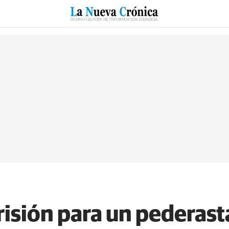
RZO
SUCESOS
CULTURAS
ESPECIALES
DEPORTES
risión para un pederast