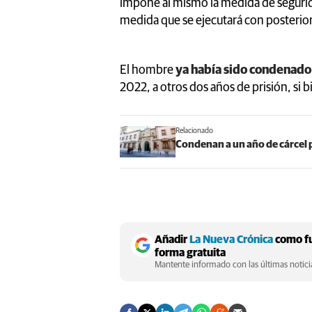
impone al mismo la medida de segurida
medida que se ejecutará con posteriori
El hombre
ya había sido condenad
2022, a otros dos años de prisión, si 
Relacionado
Condenan a un año de cárcel 
Añadir
La Nueva Crónica
como fu
forma gratuita
Mantente informado con las últimas noticia