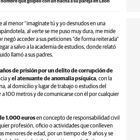
n hombre que golpeó con un hacha a su pareja en León
le al menor “imagínate tú y yo desnudos en una
upándotela, al verte se me puso muy dura, me mide
or negó acceder a sus peticiones "de forma reiterada"
egar a salvo a la academia de estudios, donde relató
guido llamó a sus padres.
años de prisión por un delito de corrupción de
ncia y
el atenuante de anomalía psíquica
, con la
a, al domicilio y lugar de trabajo o estudios del
or a 100 metros y de comunicarse con él por cualquier
de 1.000 euros
en concepto de responsabilidad civil
quier profesión, oficio o actividades que conlleven
nas menores de edad, por un tiempo de 9 años y se