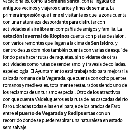
vacacionales, como la
Semana Santa
, con la llegada de
antiguos vecinos y viajeros diarios y fines de semana. La
primera impresión que tiene el visitante es que la zona cuenta
con una naturaleza desbordante para disfrutar con
actividades al aire libre en compañía de amigos y familia. La
estación invernal de Riopinos
cuenta con pistas de slalon,
con varios remontes que llegan a la cima de
San Isidro
, y
dentro de sus dominios también cuenta con varias de esquí de
fondo para hacer rutas de raquetas, sin olvidarse de otras
actividades como rutas de senderismo, y travesía de colladas,
espeleología. El Ayuntamiento está trabajando para mejorar la
calzada romana de la Vegarada, que cuenta con ocho puentes
romanos y medievales, totalmente restaurados siendo uno de
los reclamos de un turismo especial. Otro de los atractivos
con que cuenta Valdelugueros es la ruta de las cascadas del río
Faro ubicadas todas ellas en el paraje de los prados de Faro
entre el
puerto de Vegarada y Redipuertas
con un
recorrido donde se puede respirar una naturaleza en estado
semisalvaje.