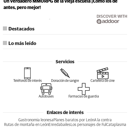
Un verdadero MMORPG de la vieja escuela ¡Cómo los de
antes, pero mejor!
DISCOVER WITH
Destacados
Lo más leído
Servicios
Teléfonos de interés
Donación de sangre
Cartelera de cine
Autobuses
Farmacias de guardia
Enlaces de interés
Gastronomia leonesa
Planes baratos por León
A la contra
Rutas de montaña en León
Enredabailes
Los personajes de Ful
Cataplasma