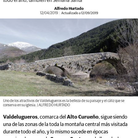
todo el año, también en Semana Santa
Alfredo Hurtado
12/04/2019
Actualizado a 12/09/2019
Uno de los atractivos de Valdelugueros es la belleza de su paisaje y el cáliz que se
conserva en su iglesia. | ALFREDO HURTADO
Valdelugueros
, comarca del
Alto Curueño
, sigue siendo
una de las zonas de la toda la montaña central más visitada
durante todo el año, y lo mismo sucede en épocas