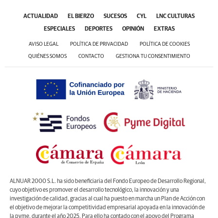
ACTUALIDAD
EL BIERZO
SUCESOS
CYL
LNC CULTURAS
ESPECIALES
DEPORTES
OPINIÓN
EXTRAS
AVISO LEGAL
POLÍTICA DE PRIVACIDAD
POLÍTICA DE COOKIES
QUIÉNES SOMOS
CONTACTO
GESTIONA TU CONSENTIMIENTO
ALNUAR 2000 S.L. ha sido beneficiaria del Fondo Europeo de Desarrollo Regional,
cuyo objetivo es promover el desarrollo tecnológico, la innovación y una
investigación de calidad, gracias al cual ha puesto en marcha un Plan de Acción con
el objetivo de mejorar la competitividad empresarial apoyada en la innovación de
la pyme, durante el año 2025. Para ello ha contado con el apoyo del Programa