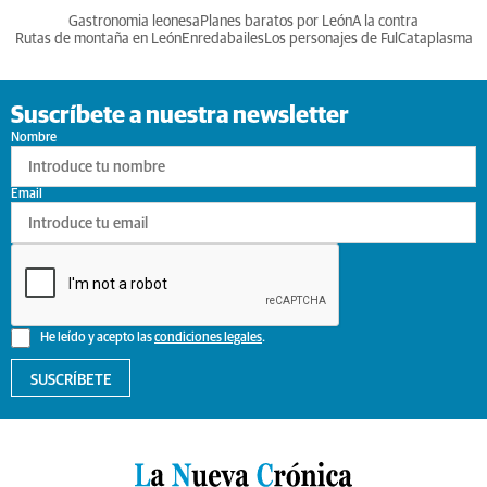
Gastronomia leonesa
Planes baratos por León
A la contra
Rutas de montaña en León
Enredabailes
Los personajes de Ful
Cataplasma
Suscríbete a nuestra newsletter
Nombre
Email
He leído y acepto las
condiciones legales
.
SUSCRÍBETE