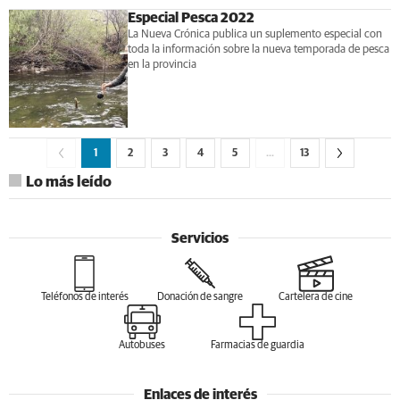
Especial Pesca 2022
La Nueva Crónica publica un suplemento especial con
toda la información sobre la nueva temporada de pesca
en la provincia
1
2
3
4
5
…
13
Lo más leído
Servicios
Teléfonos de interés
Donación de sangre
Cartelera de cine
Autobuses
Farmacias de guardia
Enlaces de interés