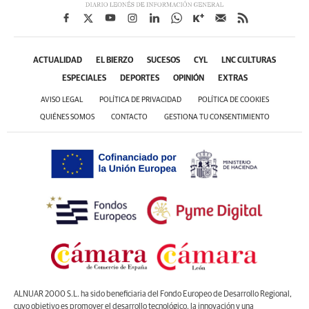
ACTUALIDAD
EL BIERZO
SUCESOS
CYL
LNC CULTURAS
ESPECIALES
DEPORTES
OPINIÓN
EXTRAS
AVISO LEGAL
POLÍTICA DE PRIVACIDAD
POLÍTICA DE COOKIES
QUIÉNES SOMOS
CONTACTO
GESTIONA TU CONSENTIMIENTO
ALNUAR 2000 S.L. ha sido beneficiaria del Fondo Europeo de Desarrollo Regional,
cuyo objetivo es promover el desarrollo tecnológico, la innovación y una