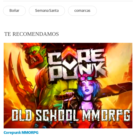
Boñar
Semana Santa
comarcas
TE RECOMENDAMOS
Corepunk MMORPG