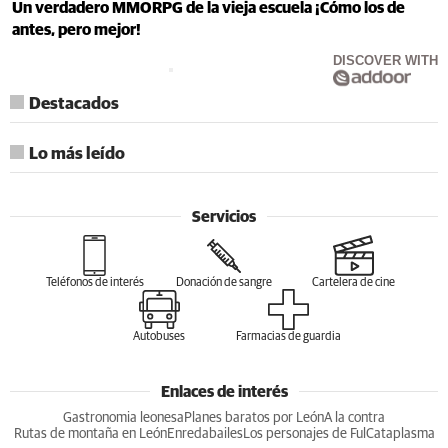
Un verdadero MMORPG de la vieja escuela ¡Cómo los de
antes, pero mejor!
DISCOVER WITH
Destacados
Lo más leído
Servicios
Teléfonos de interés
Donación de sangre
Cartelera de cine
Autobuses
Farmacias de guardia
Enlaces de interés
Gastronomia leonesa
Planes baratos por León
A la contra
Rutas de montaña en León
Enredabailes
Los personajes de Ful
Cataplasma