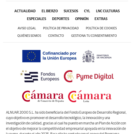
ACTUALIDAD
EL BIERZO
SUCESOS
CYL
LNC CULTURAS
ESPECIALES
DEPORTES
OPINIÓN
EXTRAS
AVISO LEGAL
POLÍTICA DE PRIVACIDAD
POLÍTICA DE COOKIES
QUIÉNES SOMOS
CONTACTO
GESTIONA TU CONSENTIMIENTO
ALNUAR 2000 S.L. ha sido beneficiaria del Fondo Europeo de Desarrollo Regional,
cuyo objetivo es promover el desarrollo tecnológico, la innovación y una
investigación de calidad, gracias al cual ha puesto en marcha un Plan de Acción con
el objetivo de mejorar la competitividad empresarial apoyada en la innovación de