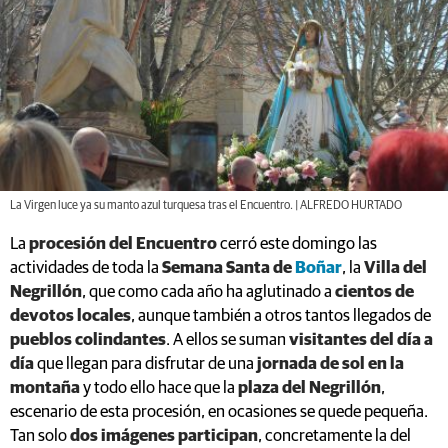
La Virgen luce ya su manto azul turquesa tras el Encuentro. | ALFREDO HURTADO
La
procesión del Encuentro
cerró este domingo las
actividades de toda la
Semana Santa de
Boñar
, la
Villa del
Negrillón
, que como cada año ha aglutinado a
cientos de
devotos locales
, aunque también a otros tantos llegados de
pueblos colindantes
. A ellos se suman
visitantes del día a
día
que llegan para disfrutar de una
jornada de sol en la
montaña
y todo ello hace que la
plaza del Negrillón
,
escenario de esta procesión, en ocasiones se quede pequeña.
Tan solo
dos imágenes participan
, concretamente la del