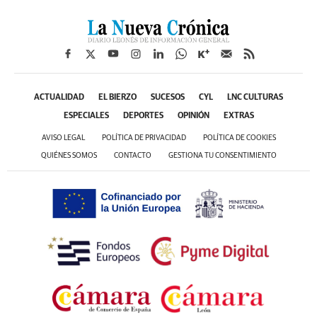
ACTUALIDAD
EL BIERZO
SUCESOS
CYL
LNC CULTURAS
ESPECIALES
DEPORTES
OPINIÓN
EXTRAS
AVISO LEGAL
POLÍTICA DE PRIVACIDAD
POLÍTICA DE COOKIES
QUIÉNES SOMOS
CONTACTO
GESTIONA TU CONSENTIMIENTO