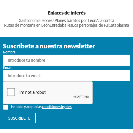
Enlaces de interés
Gastronomia leonesa
Planes baratos por León
A la contra
Rutas de montaña en León
Enredabailes
Los personajes de Ful
Cataplasma
Suscríbete a nuestra newsletter
Nombre
Email
He leído y acepto las
condiciones legales
.
SUSCRÍBETE