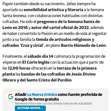
Papón también desde su nacimiento, Jáñez siempre ha
aportado su
sensibilidad artística y literaria
a la Semana
Santa leonesa, con colaboraciones habituales con distintas
cofradías. Ha sido el
pregonero de la Semana Santa de
León en 2016
y
autor del cartel oficial de 2022
, además
de haber convertido la Pasión en un medio de vida al regentar
junto a su familia la
tienda de artículos religiosos y
cofrades ‘Cruz y cirial’
, en pleno
Barrio Húmedo de León
.
Finalmente, el
sábado día 14
culminará la programación de
vísperas en
El Corte Inglés
con la actuación que a partir de
las
12,00 horas
ofrecerán en la
terraza de la primera
planta
las
bandas de las cofradías de Jesús Divino
Obrero y del Santo Cristo del Perdón
.
Añadir
La Nueva Crónica
como fuente preferida de
Google de forma gratuita
Mantente informado con las últimas noticias de actualidad.
ACTIVAR AHORA