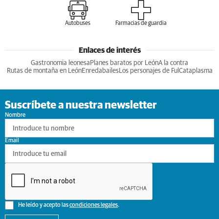
Autobuses
Farmacias de guardia
Enlaces de interés
Gastronomia leonesa
Planes baratos por León
A la contra
Rutas de montaña en León
Enredabailes
Los personajes de Ful
Cataplasma
Suscríbete a nuestra newsletter
Nombre
Email
He leído y acepto las
condiciones legales
.