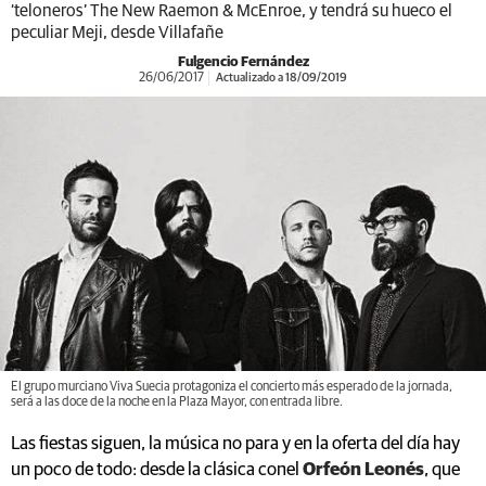
‘teloneros’ The New Raemon & McEnroe, y tendrá su hueco el
peculiar Meji, desde Villafañe
Fulgencio Fernández
26/06/2017
Actualizado a 18/09/2019
El grupo murciano Viva Suecia protagoniza el concierto más esperado de la jornada,
será a las doce de la noche en la Plaza Mayor, con entrada libre.
Las fiestas siguen, la música no para y en la oferta del día hay
un poco de todo: desde la clásica conel
Orfeón Leonés
, que