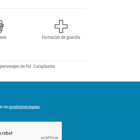
uses
Farmacias de guardia
personajes de Ful
Cataplasma
to las
condiciones legales
.