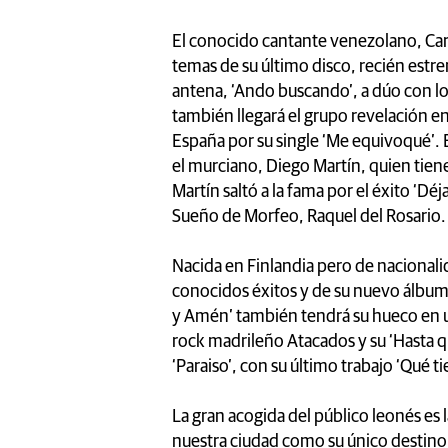
El conocido cantante venezolano, Carl
temas de su último disco, recién estren
antena, ‘Ando buscando’, a dúo con lo
también llegará el grupo revelación e
España por su single ‘Me equivoqué’. E
el murciano, Diego Martín, quien tiene
Martín saltó a la fama por el éxito ‘Dé
Sueño de Morfeo, Raquel del Rosario.
Nacida en Finlandia pero de nacionali
conocidos éxitos y de su nuevo álbum 
y Amén’ también tendrá su hueco en u
rock madrileño Atacados y su ‘Hasta qu
‘Paraiso’, con su último trabajo ‘Qué ti
La gran acogida del público leonés es l
nuestra ciudad como su único destino d