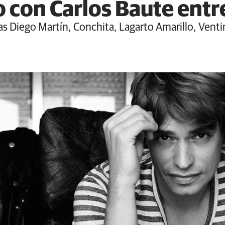
o con Carlos Baute entr
as Diego Martín, Conchita, Lagarto Amarillo, Venti