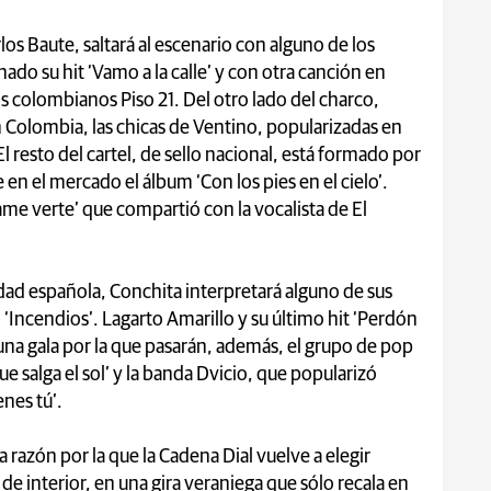
os Baute, saltará al escenario con alguno de los
ado su hit ‘Vamo a la calle’ y con otra canción en
s colombianos Piso 21. Del otro lado del charco,
n Colombia, las chicas de Ventino, popularizadas en
l resto del cartel, de sello nacional, está formado por
 en el mercado el álbum ‘Con los pies en el cielo’.
jame verte’ que compartió con la vocalista de El
dad española, Conchita interpretará alguno de sus
‘Incendios’. Lagarto Amarillo y su último hit ‘Perdón
na gala por la que pasarán, además, el grupo de pop
e salga el sol’ y la banda Dvicio, que popularizó
enes tú’.
a razón por la que la Cadena Dial vuelve a elegir
e interior, en una gira veraniega que sólo recala en