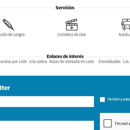
Servicios
ción de sangre
Cartelera de cine
Autob
Enlaces de interés
baratos por León
A la contra
Rutas de montaña en León
Enredabailes
Los 
tter
He leído y acep