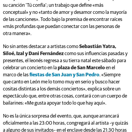
su canción ‘Tú confía’; un trabajo que define «más
conceptual» y no «tanto de amor y desamor como la mayoría
de las canciones». Todo bajo la premisa de encontrar raíces
«más profundas que puedan conectar con las personas de
otra manera».
No sin antes destacar a artistas como
Sebastián Yatra,
Siloé, Izal y Dani Fernández
como sus influencias pasadas y
presentes, el leonés regresa a su tierra natal este sábado para
celebrar un concierto en la
plaza de San Marcelo
en el
marco de las
fiestas de San Juan y San Pedro
. «Siempre
que canto en León me lo tomo muy en serio y busco hacer
cositas distintas a los demás conciertos», explica sobre un
espectáculo que, entre otras cosas, contará con un cuerpo de
bailarines: «Me gusta apoyar todo lo que hay aquí».
No es la única sorpresa del evento, que, aunque arrancará
oficialmente a las 23:00 horas, congregará al artista –y quizás
a alguno de sus invitados– en el enclave desde las 21:30 horas