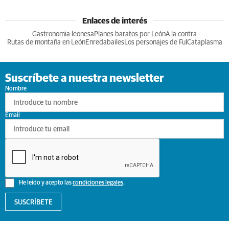
Enlaces de interés
Gastronomia leonesa
Planes baratos por León
A la contra
Rutas de montaña en León
Enredabailes
Los personajes de Ful
Cataplasma
Suscríbete a nuestra newsletter
Nombre
Email
He leído y acepto las
condiciones legales
.
SUSCRÍBETE