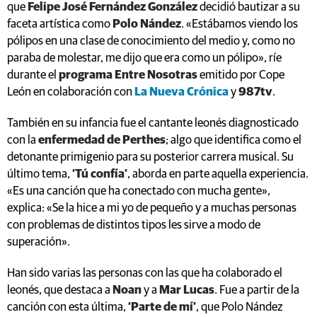
que
Felipe José Fernández González
decidió bautizar a su
faceta artística como
Polo Nández
. «Estábamos viendo los
pólipos en una clase de conocimiento del medio y, como no
paraba de molestar, me dijo que era como un pólipo», ríe
durante el
programa Entre Nosotras
emitido por Cope
León en colaboración con
La Nueva Crónica
y
987tv
.
También en su infancia fue el cantante leonés diagnosticado
con la
enfermedad de Perthes
; algo que identifica como el
detonante primigenio para su posterior carrera musical. Su
último tema,
‘Tú confía’
, aborda en parte aquella experiencia.
«Es una canción que ha conectado con mucha gente»,
explica: «Se la hice a mi yo de pequeño y a muchas personas
con problemas de distintos tipos les sirve a modo de
superación».
Han sido varias las personas con las que ha colaborado el
leonés, que destaca a
Noan
y a
Mar Lucas
. Fue a partir de la
canción con esta última,
‘Parte de mí’
, que Polo Nández