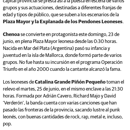
capital provincial se presta así a la puesta en escena de varios
grupos y sus actuaciones, destinadas a diferentes franjas de
edad y tipos de público, que se suben a los escenarios de la
Plaza Mayor y la Explanada de los Pendones Leoneses
.
Chenoa
se convierte en protagonista este domingo, 23 de
junio, en plena Plaza Mayor leonesa desde las 0:30 horas.
Nacida en Mar del Plata (Argentina) pasó su infancia y
juventud en la isla de Mallorca, donde formó parte de varios
grupos. No fue hasta su incursión en el programa Operación
Triunfo en el año 2000 cuando la cantante alcanzó la fama.
Los leoneses de
Catalina Grande Piñón Pequeño
toman el
relevo el martes, 25 de junio, en el mismo enclave a las 21:30
horas. Formada por Adrián Cavero, Richard Majo y David
‘Verderón’, la banda cuenta con varias canciones que han
pasado las fronteras de la provincia, sacando lustre al punk
leonés, con buenas cantidades de rock, rap, metal e, incluso,
pop.