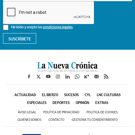
He leído y acepto las
condiciones legales
.
SUSCRÍBETE
ACTUALIDAD
EL BIERZO
SUCESOS
CYL
LNC CULTURAS
ESPECIALES
DEPORTES
OPINIÓN
EXTRAS
AVISO LEGAL
POLÍTICA DE PRIVACIDAD
POLÍTICA DE COOKIES
QUIÉNES SOMOS
CONTACTO
GESTIONA TU CONSENTIMIENTO