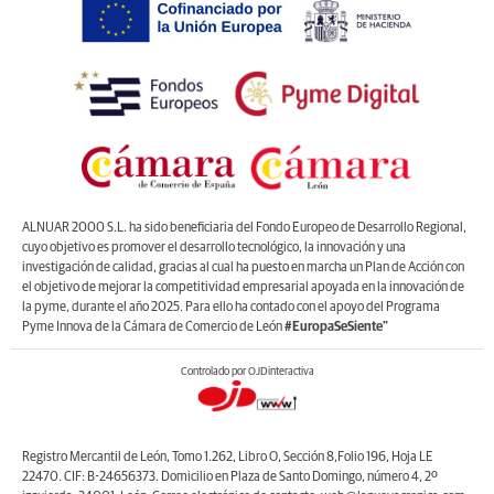
ALNUAR 2000 S.L. ha sido beneficiaria del Fondo Europeo de Desarrollo Regional,
cuyo objetivo es promover el desarrollo tecnológico, la innovación y una
investigación de calidad, gracias al cual ha puesto en marcha un Plan de Acción con
el objetivo de mejorar la competitividad empresarial apoyada en la innovación de
la pyme, durante el año 2025. Para ello ha contado con el apoyo del Programa
Pyme Innova de la Cámara de Comercio de León
#EuropaSeSiente”
Controlado por OJDinteractiva
Registro Mercantil de León, Tomo 1.262, Libro O, Sección 8,Folio 196, Hoja LE
22470. CIF: B-24656373. Domicilio en Plaza de Santo Domingo, número 4, 2º