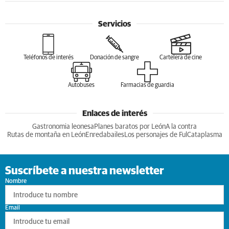
Servicios
Teléfonos de interés
Donación de sangre
Cartelera de cine
Autobuses
Farmacias de guardia
Enlaces de interés
Gastronomia leonesa
Planes baratos por León
A la contra
Rutas de montaña en León
Enredabailes
Los personajes de Ful
Cataplasma
Suscríbete a nuestra newsletter
Nombre
Email