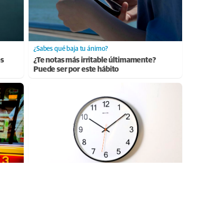
¿Sabes qué baja tu ánimo?
es
¿Te notas más irritable últimamente?
Puede ser por este hábito
¿El tiempo vuela?
n tu
Esto explica por qué los días ya no duran
igual