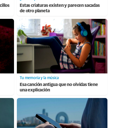
cillos
Estas criaturas existen y parecen sacadas
de otro planeta
Tu memoria y la música
Esa canción antigua que no olvidas tiene
una explicación