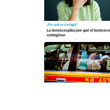
¿Por qué se contagia?
La ciencia explica por qué el bostezo 
contagioso
Costumbres que no creerás
¿Qué pensarías si esto fuera normal e
país?