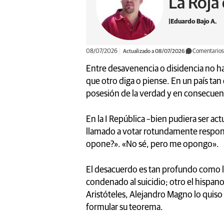
La Roja
Eduardo Bajo A.
08/07/2026
Actualizado a 08/07/2026
Comentarios
Entre desavenencia o disidencia no ha
que otro diga o piense. En un país tan
posesión de la verdad y en consecue
En la I República –bien pudiera ser a
llamado a votar rotundamente respon
opone?». «No sé, pero me opongo».
El desacuerdo es tan profundo como l
condenado al suicidio; otro el hispan
Aristóteles, Alejandro Magno lo quiso 
formular su teorema.