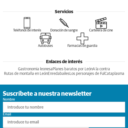
Servicios
Teléfonos de interés
Donación de sangre
Cartelera de cine
Autobuses
Farmacias de guardia
Enlaces de interés
Gastronomia leonesa
Planes baratos por León
A la contra
Rutas de montaña en León
Enredabailes
Los personajes de Ful
Cataplasma
Suscríbete a nuestra newsletter
Nombre
Email