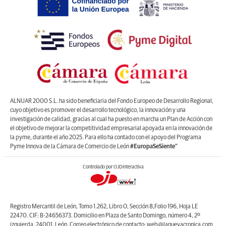
ALNUAR 2000 S.L. ha sido beneficiaria del Fondo Europeo de Desarrollo Regional,
cuyo objetivo es promover el desarrollo tecnológico, la innovación y una
investigación de calidad, gracias al cual ha puesto en marcha un Plan de Acción con
el objetivo de mejorar la competitividad empresarial apoyada en la innovación de
la pyme, durante el año 2025. Para ello ha contado con el apoyo del Programa
Pyme Innova de la Cámara de Comercio de León
#EuropaSeSiente”
Controlado por OJDinteractiva
Registro Mercantil de León, Tomo 1.262, Libro O, Sección 8,Folio 196, Hoja LE
22470. CIF: B-24656373. Domicilio en Plaza de Santo Domingo, número 4, 2º
izquierda, 24001, León. Correo electrónico de contacto: web@lanuevacronica.com.