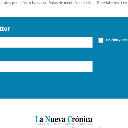
baratos por León
A la contra
Rutas de montaña en León
Enredabailes
Los 
tter
He leído y acep