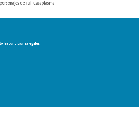
personajes de Ful
Cataplasma
to las
condiciones legales
.