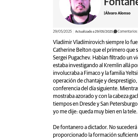
Fontane
Álvaro Alonso
29/05/2025
Actualizado a 29/05/2025
Comentarios
Vladímir Vladímirovich siempre lo fue. 
Catherine Belton que el primero que se
Sergei Pugachev. Habían filtrado un vid
estaba investigando al Kremlin allá po
involucraba a Fimaco y la familia Yelts
operación de chantaje y desprestigio,
conferencia del día siguiente. Mientr
mostraba azorado y con la cabeza gacha
tiempos en Dresde y San Petersburgo
yo me dije: queda muy bien en la tele
De fontanero a dictador. No sucederá 
proporcionado la formación suficiente