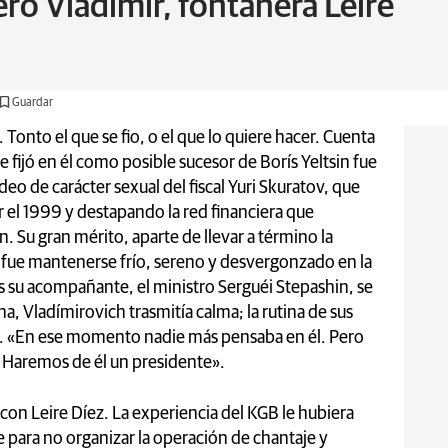
ro Vladímir, fontanera Leire
Guardar
Tonto el que se fio, o el que lo quiere hacer. Cuenta
 fijó en él como posible sucesor de Borís Yeltsin fue
eo de carácter sexual del fiscal Yuri Skuratov, que
r el 1999 y destapando la red financiera que
in. Su gran mérito, aparte de llevar a término la
 fue mantenerse frío, sereno y desvergonzado en la
as su acompañante, el ministro Serguéi Stepashin, se
, Vladímirovich trasmitía calma; la rutina de sus
. «En ese momento nadie más pensaba en él. Pero
. Haremos de él un presidente».
con Leire Díez. La experiencia del KGB le hubiera
 para no organizar la operación de chantaje y