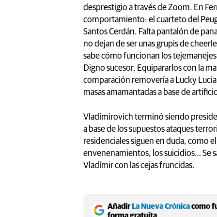
desprestigio a través de Zoom. En Ferr
comportamiento: el cuarteto del Peugeo
Santos Cerdán. Falta pantalón de pana
no dejan de ser unas grupis de cheerl
sabe cómo funcionan los tejemanejes fil
Digno sucesor. Equipararlos con la maf
comparación removería a Lucky Luciano.
masas amamantadas a base de artifici
Vladímirovich terminó siendo preside
a base de los supuestos ataques terro
residenciales siguen en duda, como el
envenenamientos, los suicidios… Se sa
Vladímir con las cejas fruncidas.
Añadir
La Nueva Crónica
como fu
forma gratuita