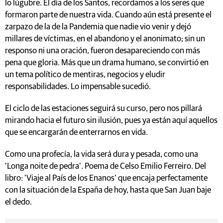
lo lúgubre. El día de los Santos, recordamos a los seres que
formaron parte de nuestra vida. Cuando aún está presente el
zarpazo de la de la Pandemia que nadie vio venir y dejó
millares de víctimas, en el abandono y el anonimato; sin un
responso ni una oración, fueron desapareciendo con más
pena que gloria. Más que un drama humano, se convirtió en
un tema político de mentiras, negocios y eludir
responsabilidades. Lo impensable sucedió.
El ciclo de las estaciones seguirá su curso, pero nos pillará
mirando hacia el futuro sin ilusión, pues ya están aquí aquellos
que se encargarán de enterrarnos en vida.
Como una profecía, la vida será dura y pesada, como una
‘Longa noite de pedra’. Poema de Celso Emilio Ferreiro. Del
libro: ‘Viaje al País de los Enanos’ que encaja perfectamente
con la situación de la España de hoy, hasta que San Juan baje
el dedo.