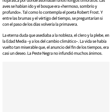
hojarasca por donde asomaban unos hongos timoratos. Las
aves se habían ido y el bosque era «hermoso, sombrío y
profundo». Tal como lo contempla el poeta Robert Frost. Y
entre las brumas y el vértigo del tiempo, se preguntarían si
con el paso de los días volvería la primavera.
La eterna duda que asediaba a la nobleza, el clero y la plebe, en
la Edad Media –y a los del cambio climático–. La vida se había
vuelto tan miserable que, el anuncio del fin de los tiempos, era
casi un deseo. La Peste Negra no infundió muchos ánimos.