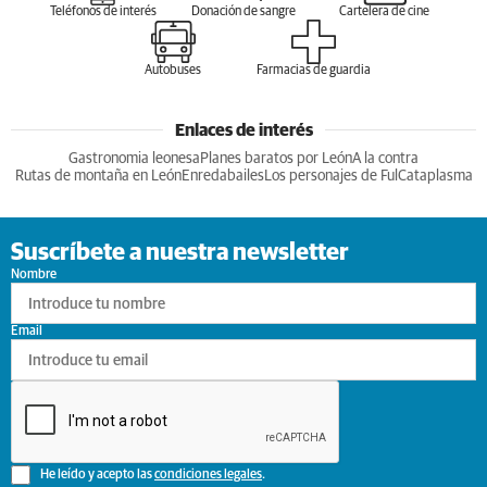
Teléfonos de interés
Donación de sangre
Cartelera de cine
Autobuses
Farmacias de guardia
Enlaces de interés
Gastronomia leonesa
Planes baratos por León
A la contra
Rutas de montaña en León
Enredabailes
Los personajes de Ful
Cataplasma
Suscríbete a nuestra newsletter
Nombre
Email
He leído y acepto las
condiciones legales
.