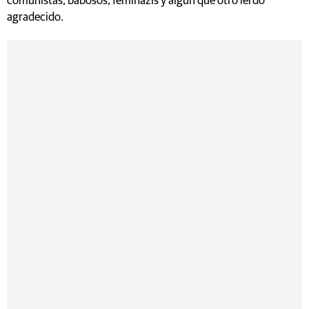
comunistas, babosos, feminazis y algún que otro lerdo
agradecido.