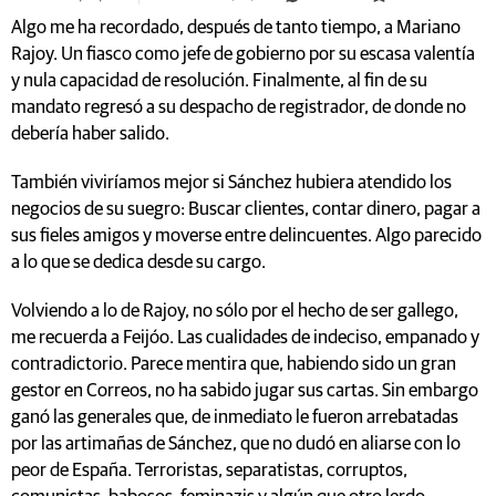
Algo me ha recordado, después de tanto tiempo, a Mariano
Rajoy. Un fiasco como jefe de gobierno por su escasa valentía
y nula capacidad de resolución. Finalmente, al fin de su
mandato regresó a su despacho de registrador, de donde no
debería haber salido.
También viviríamos mejor si Sánchez hubiera atendido los
negocios de su suegro: Buscar clientes, contar dinero, pagar a
sus fieles amigos y moverse entre delincuentes. Algo parecido
a lo que se dedica desde su cargo.
Volviendo a lo de Rajoy, no sólo por el hecho de ser gallego,
me recuerda a Feijóo. Las cualidades de indeciso, empanado y
contradictorio. Parece mentira que, habiendo sido un gran
gestor en Correos, no ha sabido jugar sus cartas. Sin embargo
ganó las generales que, de inmediato le fueron arrebatadas
por las artimañas de Sánchez, que no dudó en aliarse con lo
peor de España. Terroristas, separatistas, corruptos,