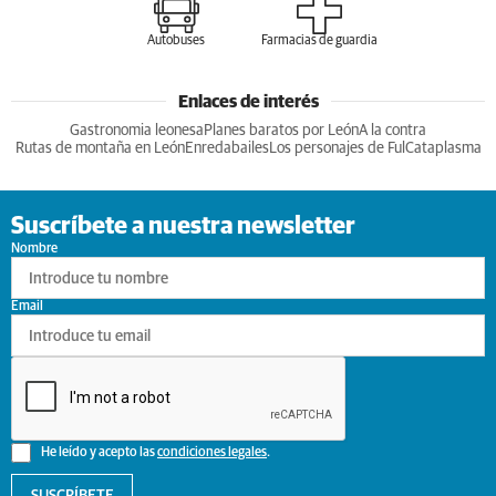
Autobuses
Farmacias de guardia
Enlaces de interés
Gastronomia leonesa
Planes baratos por León
A la contra
Rutas de montaña en León
Enredabailes
Los personajes de Ful
Cataplasma
Suscríbete a nuestra newsletter
Nombre
Email
He leído y acepto las
condiciones legales
.
SUSCRÍBETE