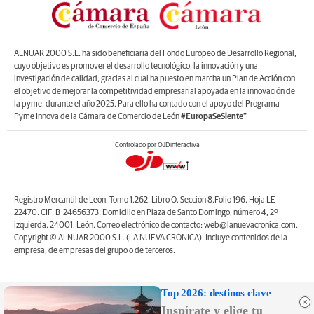
ALNUAR 2000 S.L. ha sido beneficiaria del Fondo Europeo de Desarrollo Regional,
cuyo objetivo es promover el desarrollo tecnológico, la innovación y una
investigación de calidad, gracias al cual ha puesto en marcha un Plan de Acción con
el objetivo de mejorar la competitividad empresarial apoyada en la innovación de
la pyme, durante el año 2025. Para ello ha contado con el apoyo del Programa
Pyme Innova de la Cámara de Comercio de León
#EuropaSeSiente”
Controlado por OJDinteractiva
Registro Mercantil de León, Tomo 1.262, Libro O, Sección 8,Folio 196, Hoja LE
22470. CIF: B-24656373. Domicilio en Plaza de Santo Domingo, número 4, 2º
izquierda, 24001, León. Correo electrónico de contacto: web@lanuevacronica.com.
Copyright © ALNUAR 2000 S.L. (LA NUEVA CRÓNICA). Incluye contenidos de la
empresa, de empresas del grupo o de terceros.
Top 2026: destinos clave
Inspírate y elige tu