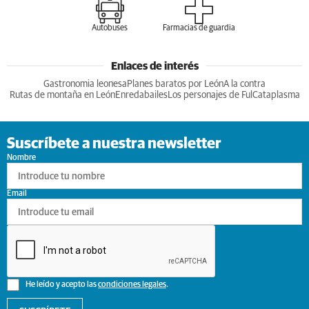
Autobuses
Farmacias de guardia
Enlaces de interés
Gastronomia leonesa
Planes baratos por León
A la contra
Rutas de montaña en León
Enredabailes
Los personajes de Ful
Cataplasma
Suscríbete a nuestra newsletter
Nombre
Email
He leído y acepto las
condiciones legales
.