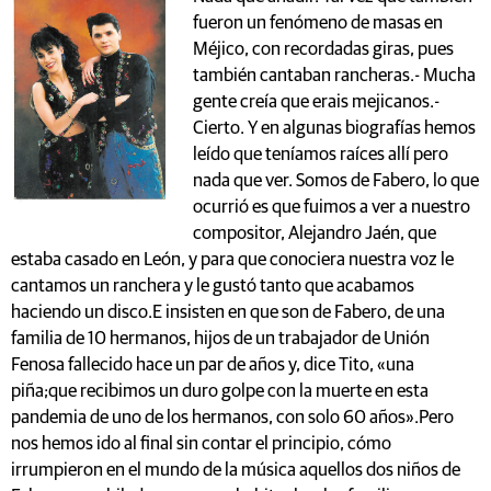
fueron un fenómeno de masas en
Méjico, con recordadas giras, pues
también cantaban rancheras.- Mucha
gente creía que erais mejicanos.-
Cierto. Y en algunas biografías hemos
leído que teníamos raíces allí pero
nada que ver. Somos de Fabero, lo que
ocurrió es que fuimos a ver a nuestro
compositor, Alejandro Jaén, que
estaba casado en León, y para que conociera nuestra voz le
cantamos un ranchera y le gustó tanto que acabamos
haciendo un disco.E insisten en que son de Fabero, de una
familia de 10 hermanos, hijos de un trabajador de Unión
Fenosa fallecido hace un par de años y, dice Tito, «una
piña;que recibimos un duro golpe con la muerte en esta
pandemia de uno de los hermanos, con solo 60 años».Pero
nos hemos ido al final sin contar el principio, cómo
irrumpieron en el mundo de la música aquellos dos niños de