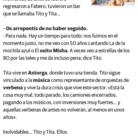
regresaron a Fabero, tuvieron un bar
que se llamaba Tito y Tita...
- Os arrepentís de no haber seguido.
- Para nada. Hay un tiempo para todo; nos fuimos en el
momento justo, no me veo con 50 años cantando La de la
mochila azul o El
osito Misha
. A veces veo a estrellas de los
80 por las teles y me da incluso pena; dice Tito.
Tita vive en
Astorga
, donde tuvo una tienda. Tito sigue
vinculado a la
música
como representante de orquestas de
verbena
y vive la dura crisis que vive este sector. «Está la
cosa muy mal, todo parado, los camiones encerrados,
pagando a los músicos, con inversiones muy fuertes... y
aquellas verbenas de antes no volverán, al menos en unos
años».
Inolvidables... Tito y Tita. Ellos.