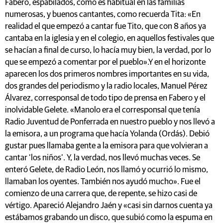
Fabero, espabilados, como es habitual en las familias
numerosas, y buenos cantantes, como recuerda Tita: «En
realidad el que empezó a cantar fue Tito, que con 8 años ya
cantaba en la iglesia y en el colegio, en aquellos festivales que
se hacían a final de curso, lo hacía muy bien, la verdad, por lo
que se empezó a comentar por el pueblo».Y en el horizonte
aparecen los dos primeros nombres importantes en su vida,
dos grandes del periodismo y la radio locales, Manuel Pérez
Álvarez, corresponsal de todo tipo de prensa en Fabero y el
inolvidable Gelete. «Manolo era el corresponsal que tenía
Radio Juventud de Ponferrada en nuestro pueblo y nos llevó a
la emisora, a un programa que hacía Yolanda (Ordás). Debió
gustar pues llamaba gente a la emisora para que volvieran a
cantar ‘los niños’. Y, la verdad, nos llevó muchas veces. Se
enteró Gelete, de Radio León, nos llamó y ocurrió lo mismo,
llamaban los oyentes. También nos ayudó mucho». Fue el
comienzo de una carrera que, de repente, se hizo casi de
vértigo. Apareció Alejandro Jaén y «casi sin darnos cuenta ya
estábamos grabando un disco, que subió como la espuma en