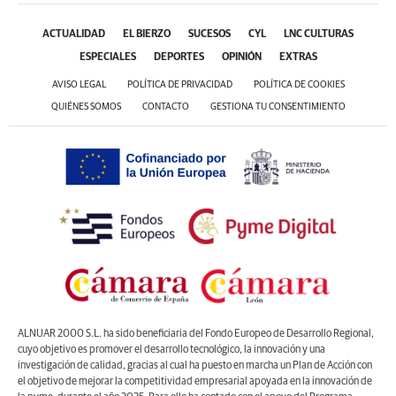
ACTUALIDAD
EL BIERZO
SUCESOS
CYL
LNC CULTURAS
ESPECIALES
DEPORTES
OPINIÓN
EXTRAS
AVISO LEGAL
POLÍTICA DE PRIVACIDAD
POLÍTICA DE COOKIES
QUIÉNES SOMOS
CONTACTO
GESTIONA TU CONSENTIMIENTO
ALNUAR 2000 S.L. ha sido beneficiaria del Fondo Europeo de Desarrollo Regional,
cuyo objetivo es promover el desarrollo tecnológico, la innovación y una
investigación de calidad, gracias al cual ha puesto en marcha un Plan de Acción con
el objetivo de mejorar la competitividad empresarial apoyada en la innovación de