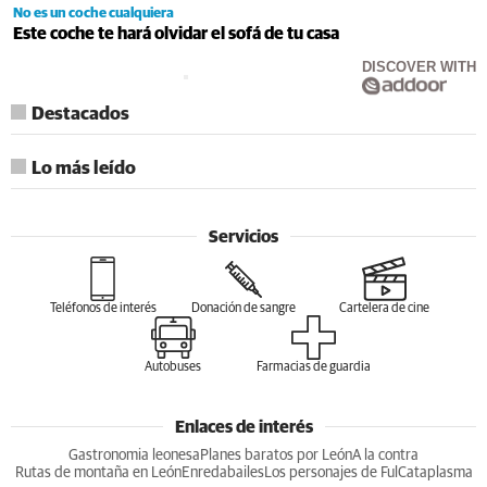
No es un coche cualquiera
Este coche te hará olvidar el sofá de tu casa
DISCOVER WITH
Destacados
Lo más leído
Servicios
Teléfonos de interés
Donación de sangre
Cartelera de cine
Autobuses
Farmacias de guardia
Enlaces de interés
Gastronomia leonesa
Planes baratos por León
A la contra
Rutas de montaña en León
Enredabailes
Los personajes de Ful
Cataplasma