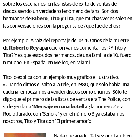
sobre los escenarios, en las listas de éxito de ventas de
discos,siendo un verdadero fenómeno de fans. Son dos
hermanos de
Fabero
,
Tito y Tita
, que muchas veces salen en
las conversaciones con la pregunta de ¿qué fue de ellos?
Por ejemplo. A raíz del reportaje de los 40 años de la muerte
de
Roberto Rey
aparecieron varios comentarios: ¿Y Tito y
Tita? Y es que estos dos hermanos, de una familia de 10, fuero
n mucho. En España, en Méjico, en Miami...
Tito lo explica con un ejemplo muy gráfico e ilustrativo:
«Cuando dimos el salto a la tele, en 1980, que solo había una
cadena, empezamos a vender discos como churros. Sólo te
digo que el primero de las listas de ventas era The Police, con
su legendaria ‘
Mensaje en una botella
’; la número 2 era
Rocío Jurado, con ‘Señora’ y en el número 3 ya estábamos
nosotros, Tito y Tita con ‘El primer amor’».
Nada que añadir. Tal vez que también