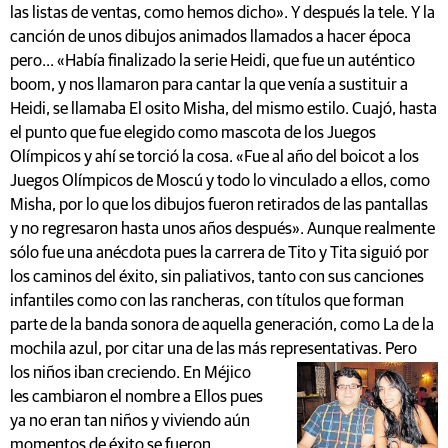
las listas de ventas, como hemos dicho». Y después la tele. Y la
canción de unos dibujos animados llamados a hacer época
pero... «Había finalizado la serie Heidi, que fue un auténtico
boom, y nos llamaron para cantar la que venía a sustituir a
Heidi, se llamaba El osito Misha, del mismo estilo. Cuajó, hasta
el punto que fue elegido como mascota de los Juegos
Olímpicos y ahí se torció la cosa. «Fue al año del boicot a los
Juegos Olímpicos de Moscú y todo lo vinculado a ellos, como
Misha, por lo que los dibujos fueron retirados de las pantallas
y no regresaron hasta unos años después». Aunque realmente
sólo fue una anécdota pues la carrera de Tito y Tita siguió por
los caminos del éxito, sin paliativos, tanto con sus canciones
infantiles como con las rancheras, con títulos que forman
parte de la banda sonora de aquella generación, como La de la
mochila azul, por citar una de las más representativas.
Pero
los niños iban creciendo. En Méjico
les cambiaron el nombre a Ellos pues
ya no eran tan niños y viviendo aún
momentos de éxito se fueron,