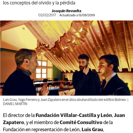
los conceptos del olvido y la pérdida
Joaquín Revuelta
02/02/2017
Actualizado a 15/09/2019
Luis Grau, Yago Ferreiro y Juan Zapatero en el ático abuhardillado del edificio Botines. |
DANIEL MARTÍN
El director de la
Fundación Villalar-Castilla y León
,
Juan
Zapatero
, y el miembro de
Comité Consultivo
de la
Fundación en representación de León,
Luis Grau
,