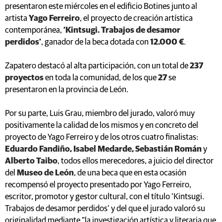
presentaron este miércoles en el edificio Botines junto al
artista
Yago Ferreiro
, el proyecto de creación artística
contemporánea,
‘Kintsugi. Trabajos de desamor
perdidos’
, ganador de la beca dotada con
12.000 €
.
Zapatero destacó al alta participación, con un total de
237
proyectos
en toda la comunidad, de los que
27
se
presentaron en la provincia de León.
Por su parte, Luis Grau, miembro del jurado, valoró muy
positivamente la calidad de los mismos y en concreto del
proyecto de Yago Ferreiro y de los otros cuatro finalistas:
Eduardo Fandiño, Isabel Medarde, Sebastián Román
y
Alberto Taibo
, todos ellos merecedores, a juicio del director
del
Museo de León
, de una beca que en esta ocasión
recompensó el proyecto presentado por Yago Ferreiro,
escritor, promotor y gestor cultural, con el título ‘Kintsugi.
Trabajos de desamor perdidos’ y del que el jurado valoró su
originalidad mediante "la investigación artística y literaria que