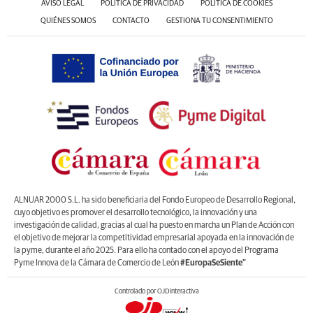
AVISO LEGAL
POLÍTICA DE PRIVACIDAD
POLÍTICA DE COOKIES
QUIÉNES SOMOS
CONTACTO
GESTIONA TU CONSENTIMIENTO
ALNUAR 2000 S.L. ha sido beneficiaria del Fondo Europeo de Desarrollo Regional,
cuyo objetivo es promover el desarrollo tecnológico, la innovación y una
investigación de calidad, gracias al cual ha puesto en marcha un Plan de Acción con
el objetivo de mejorar la competitividad empresarial apoyada en la innovación de
la pyme, durante el año 2025. Para ello ha contado con el apoyo del Programa
Pyme Innova de la Cámara de Comercio de León
#EuropaSeSiente”
Controlado por OJDinteractiva