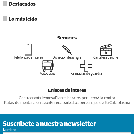
Destacados
Lo más leído
Servicios
Teléfonos de interés
Donación de sangre
Cartelera de cine
Autobuses
Farmacias de guardia
Enlaces de interés
Gastronomia leonesa
Planes baratos por León
A la contra
Rutas de montaña en León
Enredabailes
Los personajes de Ful
Cataplasma
Suscríbete a nuestra newsletter
Nombre