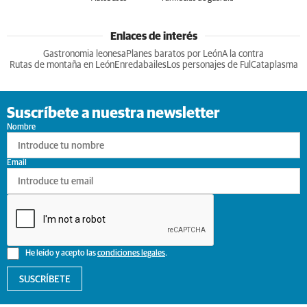
Enlaces de interés
Gastronomia leonesa
Planes baratos por León
A la contra
Rutas de montaña en León
Enredabailes
Los personajes de Ful
Cataplasma
Suscríbete a nuestra newsletter
Nombre
Email
He leído y acepto las
condiciones legales
.
SUSCRÍBETE