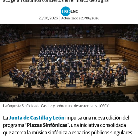
acogerán distintos conciertos en el marco de su gira
LNC
23/06/2026
Actualizado a 23/06/2026
La Orquesta Sinfónica de Castilla y León en uno de sus recitales. | OSCYL
La
Junta de Castilla y León
impulsa una nueva edición del
programa
‘Plazas Sinfónicas’
, una iniciativa consolidada
que acerca la música sinfónica a espacios públicos singulares