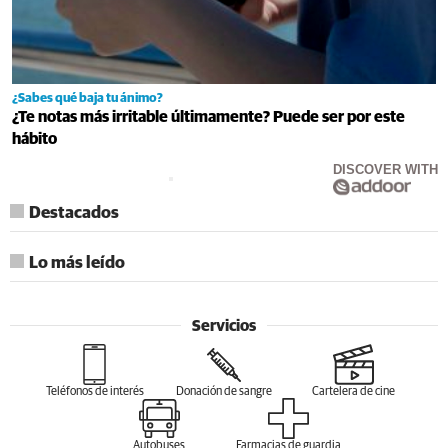
¿Sabes qué baja tu ánimo?
¿Te notas más irritable últimamente? Puede ser por este
hábito
DISCOVER WITH
Destacados
Lo más leído
Servicios
Teléfonos de interés
Donación de sangre
Cartelera de cine
Autobuses
Farmacias de guardia