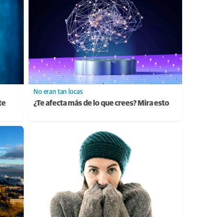
No eran tan locas
te
¿Te afecta más de lo que crees? Mira esto