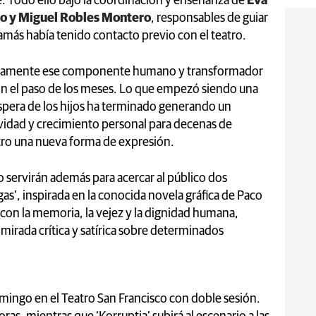
de. Todo ello bajo la coordinación y enseñanza de
Eva
io y Miguel Robles Montero
, responsables de guiar
más había tenido contacto previo con el teatro.
cisamente ese componente humano y transformador
on el paso de los meses. Lo que empezó siendo una
pera de los hijos ha terminado generando un
ividad y crecimiento personal para decenas de
atro una nueva forma de expresión.
 servirán además para acercar al público dos
gas’, inspirada en la conocida novela gráfica de Paco
con la memoria, la vejez y la dignidad humana,
mirada crítica y satírica sobre determinados
.
omingo en el Teatro San Francisco con doble sesión.