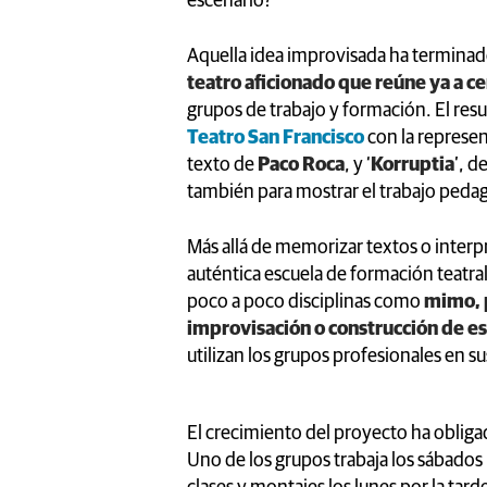
escenario?
Aquella idea improvisada ha termina
teatro aficionado que reúne ya a c
grupos de trabajo y formación. El res
Teatro San Francisco
con la represen
texto de
Paco Roca
, y ‘
Korruptia
’, d
también para mostrar el trabajo pedagó
Más allá de memorizar textos o interpr
auténtica escuela de formación teatra
poco a poco disciplinas como
mimo, 
improvisación o construcción de e
utilizan los grupos profesionales en s
El crecimiento del proyecto ha obligad
Uno de los grupos trabaja los sábados