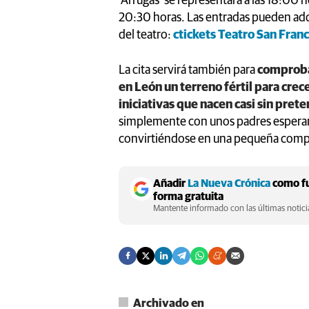
‘Arrugas’ se representará a las 18:00 h
20:30 horas. Las entradas pueden adqu
del teatro:
ctickets Teatro San Franc
La cita servirá también para
comproba
en León un terreno fértil para crec
iniciativas que nacen casi sin pret
simplemente con unos padres esperando
convirtiéndose en una pequeña compañ
Añadir
La Nueva Crónica
como fu
forma gratuita
Mantente informado con las últimas noticia
Archivado en