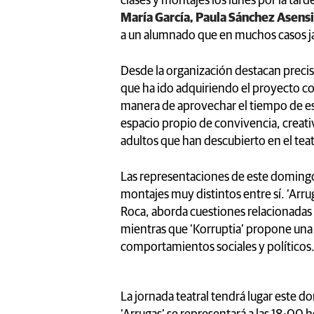
clases y montajes los lunes por la tar
María García, Paula Sánchez Asens
a un alumnado que en muchos casos ja
Desde la organización destacan pre
que ha ido adquiriendo el proyecto c
manera de aprovechar el tiempo de es
espacio propio de convivencia, creat
adultos que han descubierto en el te
Las representaciones de este domingo
montajes muy distintos entre sí. ‘Arru
Roca, aborda cuestiones relacionadas 
mientras que ‘Korruptia’ propone una 
comportamientos sociales y políticos
La jornada teatral tendrá lugar este d