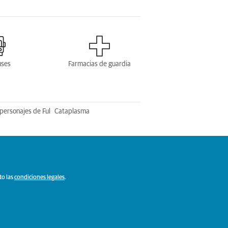
uses
Farmacias de guardia
personajes de Ful
Cataplasma
to las
condiciones legales
.