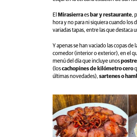
El
Mirasierra
es
bar y restaurante
, 
hora y no para ni siquiera cuando lo
variadas tapas, entre las que destaca un
Y apenas se han vaciado las copas de 
comedor (interior o exterior), en el qu
menú del día que incluye unos
postre
(los
cachopines de kilómetro cero
q
últimas novedades),
sartenes o ham