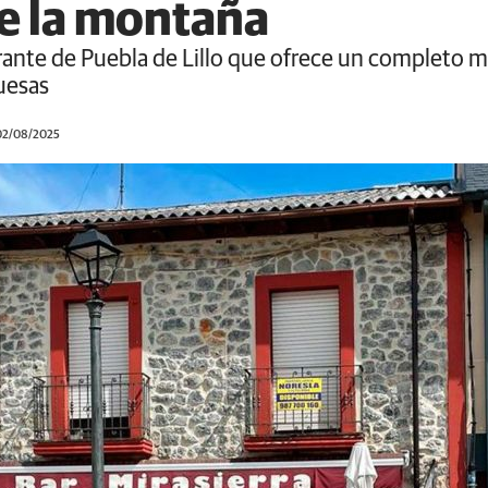
e la montaña
urante de Puebla de Lillo que ofrece un completo m
uesas
 02/08/2025