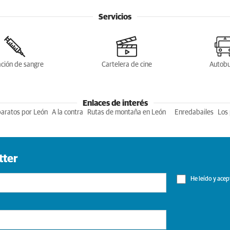
Servicios
ción de sangre
Cartelera de cine
Autob
Enlaces de interés
baratos por León
A la contra
Rutas de montaña en León
Enredabailes
Los 
tter
He leído y acep