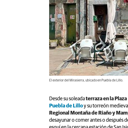
El exterior del Mirasierra, ubicado en Puebla de Lillo.
Desde su soleada
terraza en la Plaz
Puebla de Lillo
y su torreón medieva
Regional Montaña de Riaño y Ma
desayunar o comer antes o después de
esquí en la cercana estación de San Isi