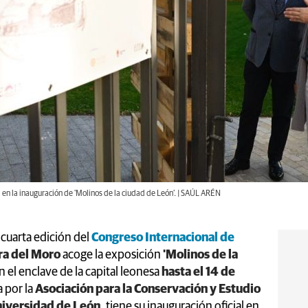
 en la inauguración de 'Molinos de la ciudad de León'. | SAÚL ARÉN
cuarta edición del
Congreso Internacional de
ra del Moro
acoge la exposición
'Molinos de la
 el enclave de la capital leonesa
hasta el 14 de
a por la
Asociación para la Conservación y Estudio
iversidad de León
, tiene su inauguración oficial en