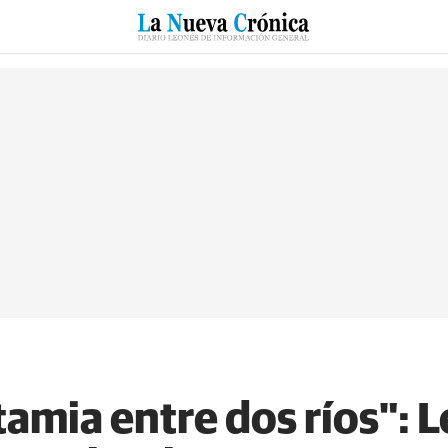
RZO
SUCESOS
CULTURAS
ESPECIALES
DEPORTES
mia entre dos ríos": L