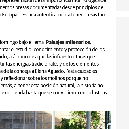
representación de la importancia molinológica de
"Tenemos presas documentadas desde principios del
da Europa... Es una auténtica locura tener presas tan
domingo bajo el lema '
Paisajes milenarios,
entar el estudio, conocimiento y protección de los
do, así como de aquellas infraestructuras que
stintas energías tradicionales y de los elementos
as de la concejala Elena Aguado, "esta ciudad es
 y reflexionar sobre los molinos porque no
ás, al tener esta posición natural, la historia no
 de molienda hasta que se convirtieron en industrias