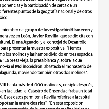
1 ponencias y la participación de cerca de un
iferentes puntos de la geografía nacional y de otros
xico.
io, miembro del
grupo de investigación Hismecon
y
imera vez en León,
Javier Revilla
, que se dio cita con
ltural,
Elena Aguado
, y el concejal de Desarrollo
, para presentar la muestra expositiva. "Hemos
omo los molinos y las hemos dividido en tres espacios:
a: "La presa vieja, la presa blanca y, sobre la que
 movía
el Molino Sidrón
, abastecía el monasterio de
palaguinda, moviendo también otros dos molinos".
XVIII había más de 4.000 molinos y, un siglo después,
n la ciudad, el Catastro de Ensenda cifraba un total
. Esos datos permiten a Revilla referirse a la capital
opotamia entre dos ríos
". "En esta exposición