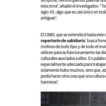
temporal, hemos querido plasmar una 
esta zona", añadió el investigador: 
siglo XII; algo que es casi único en to
antiguas".
El CIMO, que se extenderá hasta este 
repertorio de sabiduría
', busca fom
molinos de todo tipo y de todo el mun
utilicen para su funcionamiento las di
culturales asociados a ellos. En palabr
especialmente adecuada para trabajar
solamente hubo muchos, sino que, adem
podía hacer otra cosa que una cultura
harineras".