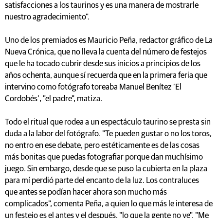
satisfacciones a los taurinos y es una manera de mostrarle
nuestro agradecimiento".
Uno de los premiados es Mauricio Peña, redactor gráfico de La
Nueva Crónica, que no lleva la cuenta del número de festejos
que le ha tocado cubrir desde sus inicios a principios de los
años ochenta, aunque sí recuerda que en la primera feria que
intervino como fotógrafo toreaba Manuel Benítez ‘El
Cordobés’, "el padre", matiza.
Todo el ritual que rodea a un espectáculo taurino se presta sin
duda a la labor del fotógrafo. "Te pueden gustar o no los toros,
no entro en ese debate, pero estéticamente es de las cosas
más bonitas que puedas fotografiar porque dan muchísimo
juego. Sin embargo, desde que se puso la cubierta en la plaza
para mí perdió parte del encanto de la luz. Los contraluces
que antes se podían hacer ahora son mucho más
complicados", comenta Peña, a quien lo que más le interesa de
un festejo es el antes y el después, "lo que la gente no ve". "Me