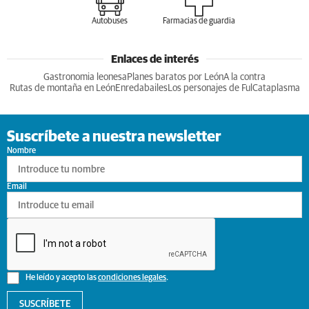
Autobuses
Farmacias de guardia
Enlaces de interés
Gastronomia leonesa
Planes baratos por León
A la contra
Rutas de montaña en León
Enredabailes
Los personajes de Ful
Cataplasma
Suscríbete a nuestra newsletter
Nombre
Email
He leído y acepto las
condiciones legales
.
SUSCRÍBETE