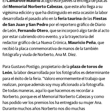
El
Camarote Madrid
acogió este jueves la entrega de placas
del
Memorial Norberto Cabezas
, que este año llega a su
vigésima edición y que ha distinguido en esta ocasión la labor
desarrollada el pasado año en la
feria taurina
de las
Fiestas
de San Juan y San Pedro
por el reportero gráfico de Diario
de León,
Fernando Otero
, que se incorporó algo tarde al acto
por estar cubriendo otro evento, y a la trayectoria del
redactor gráfico de La Nueva Crónica,
Mauricio Peña
, que
recibió la placa conmemorativa de manos de la también
fotógrafa y viuda de Norberto, Ana M. Díez.
Para Gustavo Postigo, propietario de la
plaza de toros de
León
, la labor desarrollada por los fotógrafos es determinante
para el éxito de la feria. "Valoro enormemente el trabajo que
realizan, porque además soy muy aficionado a la fotografía.
De todas maneras, aquí lo que hacemos es recordar a
Norberto, porque es el Memorial Norberto Cabezas y como
has podido ver los premios los ha entregado su mujer Ana.
Durante muchos años Norberto nos dio muchas