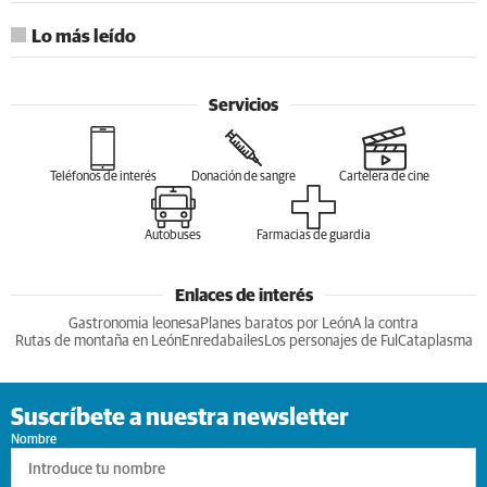
Lo más leído
Servicios
Teléfonos de interés
Donación de sangre
Cartelera de cine
Autobuses
Farmacias de guardia
Enlaces de interés
Gastronomia leonesa
Planes baratos por León
A la contra
Rutas de montaña en León
Enredabailes
Los personajes de Ful
Cataplasma
Suscríbete a nuestra newsletter
Nombre