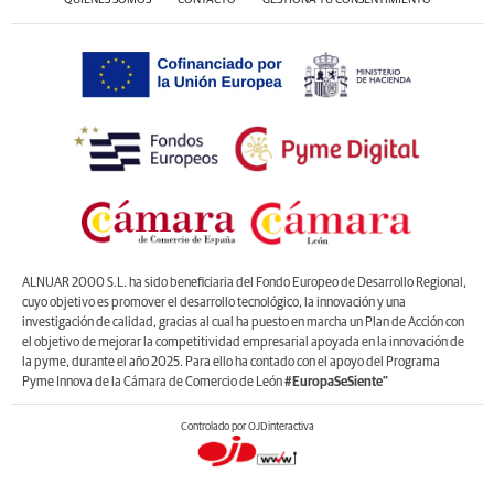
ALNUAR 2000 S.L. ha sido beneficiaria del Fondo Europeo de Desarrollo Regional,
cuyo objetivo es promover el desarrollo tecnológico, la innovación y una
investigación de calidad, gracias al cual ha puesto en marcha un Plan de Acción con
el objetivo de mejorar la competitividad empresarial apoyada en la innovación de
la pyme, durante el año 2025. Para ello ha contado con el apoyo del Programa
Pyme Innova de la Cámara de Comercio de León
#EuropaSeSiente”
Controlado por OJDinteractiva