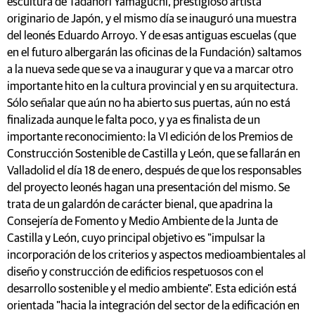
escultura de Tadanori Yamaguchi, prestigioso artista
originario de Japón, y el mismo día se inauguró una muestra
del leonés Eduardo Arroyo. Y de esas antiguas escuelas (que
en el futuro albergarán las oficinas de la Fundación) saltamos
a la nueva sede que se va a inaugurar y que va a marcar otro
importante hito en la cultura provincial y en su arquitectura.
Sólo señalar que aún no ha abierto sus puertas, aún no está
finalizada aunque le falta poco, y ya es finalista de un
importante reconocimiento: la VI edición de los Premios de
Construcción Sostenible de Castilla y León, que se fallarán en
Valladolid el día 18 de enero, después de que los responsables
del proyecto leonés hagan una presentación del mismo. Se
trata de un galardón de carácter bienal, que apadrina la
Consejería de Fomento y Medio Ambiente de la Junta de
Castilla y León, cuyo principal objetivo es "impulsar la
incorporación de los criterios y aspectos medioambientales al
diseño y construcción de edificios respetuosos con el
desarrollo sostenible y el medio ambiente". Esta edición está
orientada "hacia la integración del sector de la edificación en