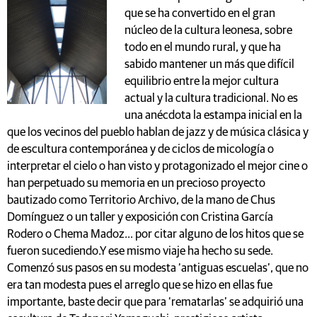
que se ha convertido en el gran
núcleo de la cultura leonesa, sobre
todo en el mundo rural, y que ha
sabido mantener un más que difícil
equilibrio entre la mejor cultura
actual y la cultura tradicional. No es
una anécdota la estampa inicial en la
que los vecinos del pueblo hablan de jazz y de música clásica y
de escultura contemporánea y de ciclos de micología o
interpretar el cielo o han visto y protagonizado el mejor cine o
han perpetuado su memoria en un precioso proyecto
bautizado como Territorio Archivo, de la mano de Chus
Domínguez o un taller y exposición con Cristina García
Rodero o Chema Madoz... por citar alguno de los hitos que se
fueron sucediendo.Y ese mismo viaje ha hecho su sede.
Comenzó sus pasos en su modesta ‘antiguas escuelas’, que no
era tan modesta pues el arreglo que se hizo en ellas fue
importante, baste decir que para ‘rematarlas’ se adquirió una