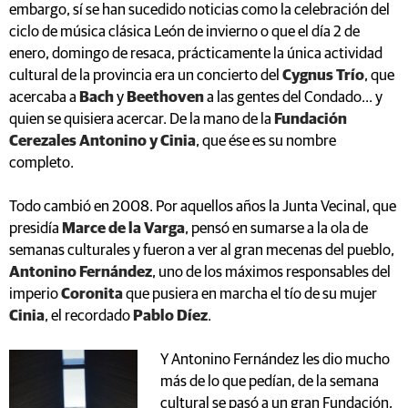
embargo, sí se han sucedido noticias como la celebración del
ciclo de música clásica León de invierno o que el día 2 de
enero, domingo de resaca, prácticamente la única actividad
cultural de la provincia era un concierto del
Cygnus Trío
, que
acercaba a
Bach
y
Beethoven
a las gentes del Condado... y
quien se quisiera acercar. De la mano de la
Fundación
Cerezales Antonino y Cinia
, que ése es su nombre
completo.
Todo cambió en 2008. Por aquellos años la Junta Vecinal, que
presidía
Marce de la Varga
, pensó en sumarse a la ola de
semanas culturales y fueron a ver al gran mecenas del pueblo,
Antonino Fernández
, uno de los máximos responsables del
imperio
Coronita
que pusiera en marcha el tío de su mujer
Cinia
, el recordado
Pablo Díez
.
Y Antonino Fernández les dio mucho
más de lo que pedían, de la semana
cultural se pasó a un gran Fundación,