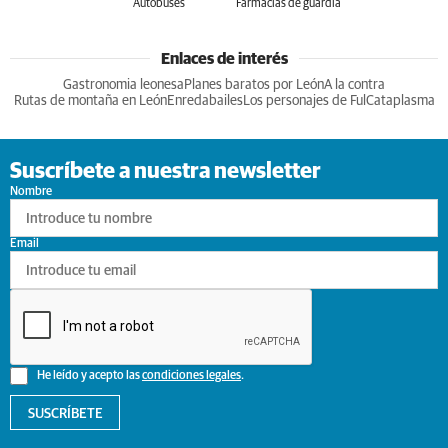
Autobuses
Farmacias de guardia
Enlaces de interés
Gastronomia leonesa
Planes baratos por León
A la contra
Rutas de montaña en León
Enredabailes
Los personajes de Ful
Cataplasma
Suscríbete a nuestra newsletter
Nombre
Email
He leído y acepto las
condiciones legales
.
SUSCRÍBETE