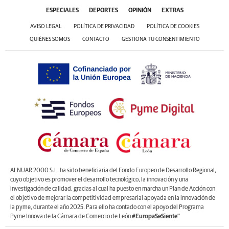
ESPECIALES
DEPORTES
OPINIÓN
EXTRAS
AVISO LEGAL
POLÍTICA DE PRIVACIDAD
POLÍTICA DE COOKIES
QUIÉNES SOMOS
CONTACTO
GESTIONA TU CONSENTIMIENTO
ALNUAR 2000 S.L. ha sido beneficiaria del Fondo Europeo de Desarrollo Regional,
cuyo objetivo es promover el desarrollo tecnológico, la innovación y una
investigación de calidad, gracias al cual ha puesto en marcha un Plan de Acción con
el objetivo de mejorar la competitividad empresarial apoyada en la innovación de
la pyme, durante el año 2025. Para ello ha contado con el apoyo del Programa
Pyme Innova de la Cámara de Comercio de León
#EuropaSeSiente”