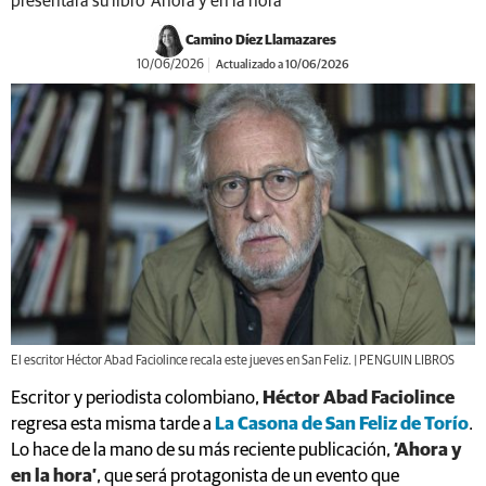
presentará su libro ‘Ahora y en la hora’
Camino Díez Llamazares
10/06/2026
Actualizado a 10/06/2026
El escritor Héctor Abad Faciolince recala este jueves en San Feliz. | PENGUIN LIBROS
Escritor y periodista colombiano,
Héctor Abad Faciolince
regresa esta misma tarde a
La Casona de San Feliz de Torío
.
Lo hace de la mano de su más reciente publicación,
‘Ahora y
en la hora’
, que será protagonista de un evento que