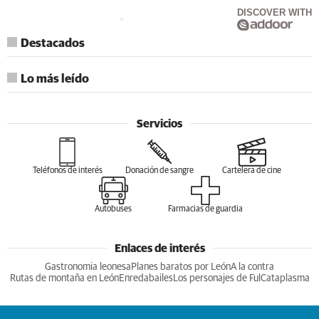
DISCOVER WITH
Destacados
Lo más leído
Servicios
Teléfonos de interés
Donación de sangre
Cartelera de cine
Autobuses
Farmacias de guardia
Enlaces de interés
Gastronomia leonesa
Planes baratos por León
A la contra
Rutas de montaña en León
Enredabailes
Los personajes de Ful
Cataplasma