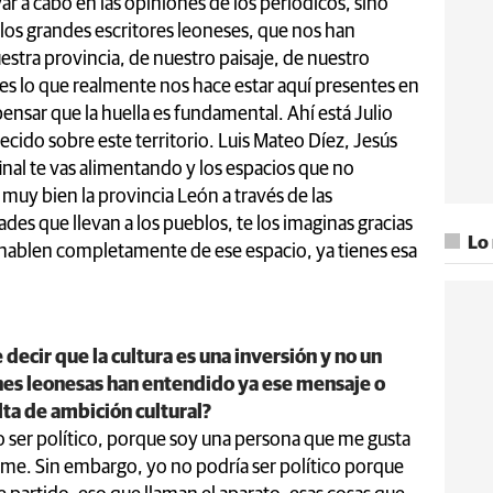
evar a cabo en las opiniones de los periódicos, sino
 los grandes escritores leoneses, que nos han
estra provincia, de nuestro paisaje, de nuestro
 es lo que realmente nos hace estar aquí presentes en
sar que la huella es fundamental. Ahí está Julio
cido sobre este territorio. Luis Mateo Díez, Jesús
inal te vas alimentando y los espacios que no
uy bien la provincia León a través de las
dades que llevan a los pueblos, te los imaginas gracias
Lo
e hablen completamente de ese espacio, ya tienes esa
 decir que la cultura es una inversión y no un
ones leonesas han entendido ya ese mensaje o
lta de ambición cultural?
 ser político, porque soy una persona que me gusta
rme. Sin embargo, yo no podría ser político porque