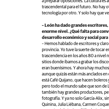
a preparar oposiciones. La cultura es 
trascendental para el futuro. No hay o
tecnología por otro. Y solo hay que ve
– León ha dado grandes escritores,
enorme nivel. ¿Qué falta para conv
desarrollo económico y social para 
– Hemos hablado de escritores y cla
provincia. Yo tuve la suerte de tocar 
trascendencia en los años 80 a nivel na
sitios donde íbamos a grabar los dis
eran buenísimos. Y ahora hay mucho
aunque quizás están más anclados en 
está Café Quijano, que hacen boleros 
pero todo el mundo sabe que son de L
también hay grandes productores, pero
fotografía. Y ya no solo García-Alix, 
Quinina, Julia Liébana, Carmen Coqu