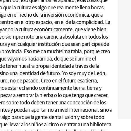
 partido, eso que llaman el aparato, esas cosas que
que la cultura es algo que realmente llena bocas,
go en el hecho de la inversión económica, que a
entro en el otro espacio, en el de la complicidad. La
poyando la cultura económicamente, que viene bien,
yo siempre noto una carencia absoluta en todos los
ura y en cualquier institución que sean partícipes de
 la provincia. Eso me da muchísima rabia, porque creo
 que vayamos hacia arriba, de que se ilumine el
 de tener nuestra propia identidad a través de la
, sino una identidad de futuro. Yo soy muy de León,
ro, no de pasado. Creo en el futuro esa tierra,
os estar echando continuamente tierra, tierra y
empezar a sembrar la hierba o lo que tenga que crecer.
ro sobre todo deben tener una concepción de los
es y puedan aportar no a nivel internacional, sino a
 algo para que la gente sienta ilusión y sobre todo
ue llevar a los niños al circo o entrar a una biblioteca