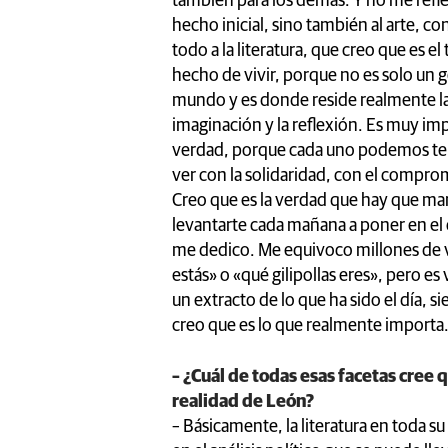
también para los demás. Y no me refier
hecho inicial, sino también al arte, co
todo a la literatura, que creo que es e
hecho de vivir, porque no es solo un 
mundo y es donde reside realmente la 
imaginación y la reflexión. Es muy imp
verdad, porque cada uno podemos ten
ver con la solidaridad, con el comprom
Creo que es la verdad que hay que man
levantarte cada mañana a poner en el 
me dedico. Me equivoco millones de 
estás» o «qué gilipollas eres», pero es
un extracto de lo que ha sido el día,
creo que es lo que realmente importa
– ¿Cuál de todas esas facetas cree 
realidad de León?
– Básicamente, la literatura en toda s