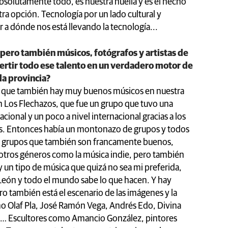
absolutamente todo, es nuestra huella y es el hecho
tra opción. Tecnología por un lado cultural y
r a dónde nos está llevando la tecnología...
 pero también músicos, fotógrafos y artistas de
ertir todo ese talento en un verdadero motor de
la provincia?
ro que también hay muy buenos músicos en nuestra
en Los Flechazos, que fue un grupo que tuvo una
cional y un poco a nivel internacional gracias a los
cos. Entonces había un montonazo de grupos y todos
s grupos que también son francamente buenos,
otros géneros como la música indie, pero también
y un tipo de música que quizá no sea mi preferida,
eón y todo el mundo sabe lo que hacen. Y hay
 también está el escenario de las imágenes y la
sino Olaf Pla, José Ramón Vega, Andrés Edo, Divina
e… Escultores como Amancio González, pintores