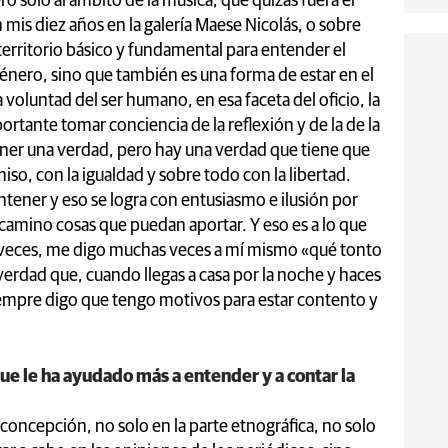
o sólo al ámbito de la música, que quizás fuera el
n mis diez años en la galería Maese Nicolás, o sobre
l territorio básico y fundamental para entender el
género, sino que también es una forma de estar en el
voluntad del ser humano, en esa faceta del oficio, la
ortante tomar conciencia de la reflexión y de la de la
er una verdad, pero hay una verdad que tiene que
iso, con la igualdad y sobre todo con la libertad.
tener y eso se logra con entusiasmo e ilusión por
camino cosas que puedan aportar. Y eso es a lo que
veces, me digo muchas veces a mí mismo «qué tonto
 verdad que, cuando llegas a casa por la noche y haces
 siempre digo que tengo motivos para estar contento y
.
que le ha ayudado más a entender y a contar la
u concepción, no solo en la parte etnográfica, no solo