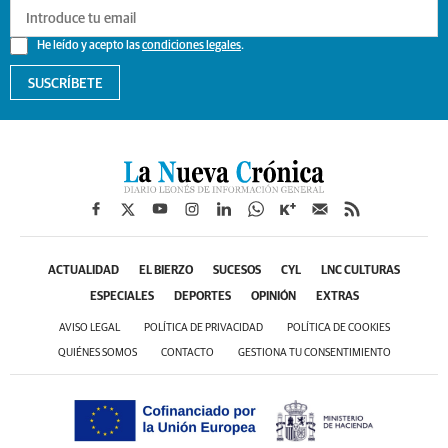
He leído y acepto las
condiciones legales
.
SUSCRÍBETE
ACTUALIDAD
EL BIERZO
SUCESOS
CYL
LNC CULTURAS
ESPECIALES
DEPORTES
OPINIÓN
EXTRAS
AVISO LEGAL
POLÍTICA DE PRIVACIDAD
POLÍTICA DE COOKIES
QUIÉNES SOMOS
CONTACTO
GESTIONA TU CONSENTIMIENTO