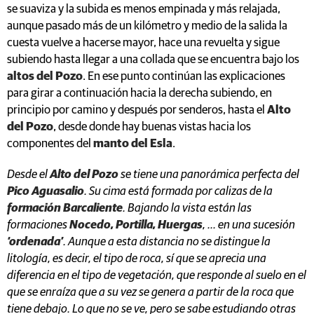
se suaviza y la subida es menos empinada y más relajada,
aunque pasado más de un kilómetro y medio de la salida la
cuesta vuelve a hacerse mayor, hace una revuelta y sigue
subiendo hasta llegar a una collada que se encuentra bajo los
altos del Pozo
. En ese punto continúan las explicaciones
para girar a continuación hacia la derecha subiendo, en
principio por camino y después por senderos, hasta el
Alto
del Pozo
, desde donde hay buenas vistas hacia los
componentes del
manto del Esla
.
Desde el
Alto del Pozo
se tiene una panorámica perfecta del
Pico Aguasalio
. Su cima está formada por calizas de la
formación Barcaliente
. Bajando la vista están las
formaciones
Nocedo, Portilla, Huergas
, ... en una sucesión
‘ordenada’
. Aunque a esta distancia no se distingue la
litología, es decir, el tipo de roca, sí que se aprecia una
diferencia en el tipo de vegetación, que responde al suelo en el
que se enraíza que a su vez se genera a partir de la roca que
tiene debajo. Lo que no se ve, pero se sabe estudiando otras