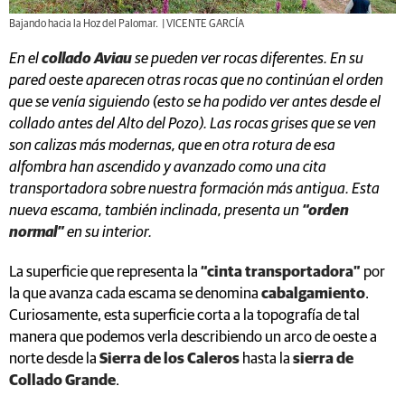
Bajando hacia la Hoz del Palomar. | VICENTE GARCÍA
En el
collado Aviau
se pueden ver rocas diferentes. En su
pared oeste aparecen otras rocas que no continúan el orden
que se venía siguiendo (esto se ha podido ver antes desde el
collado antes del Alto del Pozo). Las rocas grises que se ven
son calizas más modernas, que en otra rotura de esa
alfombra han ascendido y avanzado como una cita
transportadora sobre nuestra formación más antigua. Esta
nueva escama, también inclinada, presenta un
“orden
normal”
en su interior.
La superficie que representa la
“cinta transportadora”
por
la que avanza cada escama se denomina
cabalgamiento
.
Curiosamente, esta superficie corta a la topografía de tal
manera que podemos verla describiendo un arco de oeste a
norte desde la
Sierra de los Caleros
hasta la
sierra de
Collado Grande
.