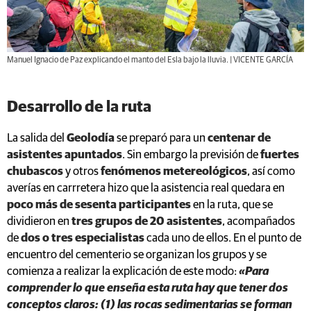
Manuel Ignacio de Paz explicando el manto del Esla bajo la lluvia. | VICENTE GARCÍA
Desarrollo de la ruta
La salida del
Geolodía
se preparó para un
centenar de
asistentes apuntados
. Sin embargo la previsión de
fuertes
chubascos
y otros
fenómenos metereológicos
, así como
averías en carrretera hizo que la asistencia real quedara en
poco más de sesenta participantes
en la ruta, que se
dividieron en
tres grupos de 20 asistentes
, acompañados
de
dos o tres especialistas
cada uno de ellos. En el punto de
encuentro del cementerio se organizan los grupos y se
comienza a realizar la explicación de este modo:
«Para
comprender lo que enseña esta ruta hay que tener dos
conceptos claros: (1) las rocas sedimentarias se forman