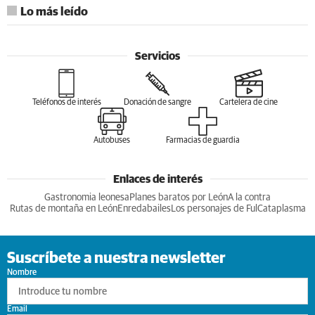
Lo más leído
Servicios
Teléfonos de interés
Donación de sangre
Cartelera de cine
Autobuses
Farmacias de guardia
Enlaces de interés
Gastronomia leonesa
Planes baratos por León
A la contra
Rutas de montaña en León
Enredabailes
Los personajes de Ful
Cataplasma
Suscríbete a nuestra newsletter
Nombre
Email