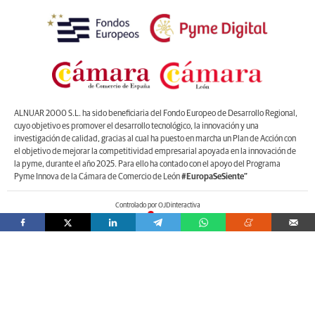
ALNUAR 2000 S.L. ha sido beneficiaria del Fondo Europeo de Desarrollo Regional,
cuyo objetivo es promover el desarrollo tecnológico, la innovación y una
investigación de calidad, gracias al cual ha puesto en marcha un Plan de Acción con
el objetivo de mejorar la competitividad empresarial apoyada en la innovación de
la pyme, durante el año 2025. Para ello ha contado con el apoyo del Programa
Pyme Innova de la Cámara de Comercio de León
#EuropaSeSiente”
Controlado por OJDinteractiva
Registro Mercantil de León, Tomo 1.262, Libro O, Sección 8,Folio 196, Hoja LE
22470. CIF: B-24656373. Domicilio en Plaza de Santo Domingo, número 4, 2º
izquierda, 24001, León. Correo electrónico de contacto: web@lanuevacronica.com.
Copyright © ALNUAR 2000 S.L. (LA NUEVA CRÓNICA). Incluye contenidos de la
empresa, de empresas del grupo o de terceros.