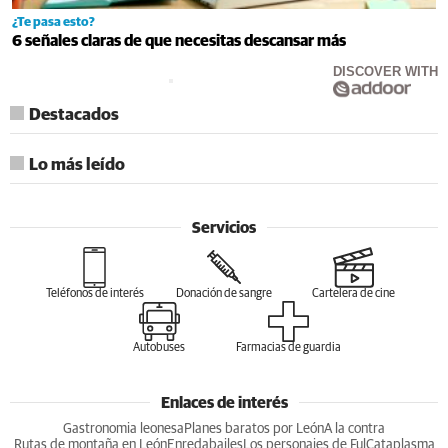
¿Te pasa esto?
6 señales claras de que necesitas descansar más
DISCOVER WITH
Destacados
Lo más leído
Servicios
Teléfonos de interés
Donación de sangre
Cartelera de cine
Autobuses
Farmacias de guardia
Enlaces de interés
Gastronomia leonesa
Planes baratos por León
A la contra
Rutas de montaña en León
Enredabailes
Los personajes de Ful
Cataplasma