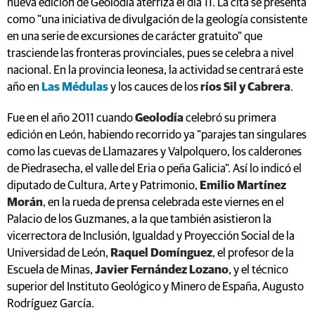
nueva edición de Geolodía aterriza el día 11. La cita se presenta
como "una iniciativa de divulgación de la geología consistente
en una serie de excursiones de carácter gratuito" que
trasciende las fronteras provinciales, pues se celebra a nivel
nacional. En la provincia leonesa, la actividad se centrará este
año en
Las Médulas
y los cauces de los
ríos Sil y Cabrera
.
Fue en el año 2011 cuando
Geolodía
celebró su primera
edición en León, habiendo recorrido ya "parajes tan singulares
como las cuevas de Llamazares y Valpolquero, los calderones
de Piedrasecha, el valle del Eria o peña Galicia". Así lo indicó el
diputado de Cultura, Arte y Patrimonio,
Emilio Martínez
Morán
, en la rueda de prensa celebrada este viernes en el
Palacio de los Guzmanes, a la que también asistieron la
vicerrectora de Inclusión, Igualdad y Proyección Social de la
Universidad de León,
Raquel Domínguez
, el profesor de la
Escuela de Minas,
Javier Fernández Lozano
, y el técnico
superior del Instituto Geológico y Minero de España, Augusto
Rodríguez García.