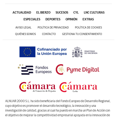
ACTUALIDAD
EL BIERZO
SUCESOS
CYL
LNC CULTURAS
ESPECIALES
DEPORTES
OPINIÓN
EXTRAS
AVISO LEGAL
POLÍTICA DE PRIVACIDAD
POLÍTICA DE COOKIES
QUIÉNES SOMOS
CONTACTO
GESTIONA TU CONSENTIMIENTO
ALNUAR 2000 S.L. ha sido beneficiaria del Fondo Europeo de Desarrollo Regional,
cuyo objetivo es promover el desarrollo tecnológico, la innovación y una
investigación de calidad, gracias al cual ha puesto en marcha un Plan de Acción con
el objetivo de mejorar la competitividad empresarial apoyada en la innovación de