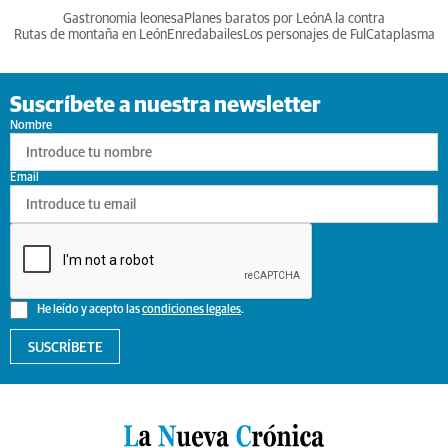
Gastronomia leonesa
Planes baratos por León
A la contra
Rutas de montaña en León
Enredabailes
Los personajes de Ful
Cataplasma
Suscríbete a nuestra newsletter
Nombre
Email
He leído y acepto las
condiciones legales
.
SUSCRÍBETE