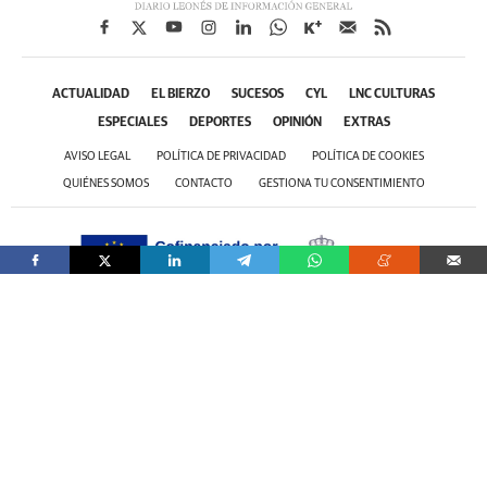
ACTUALIDAD
EL BIERZO
SUCESOS
CYL
LNC CULTURAS
ESPECIALES
DEPORTES
OPINIÓN
EXTRAS
AVISO LEGAL
POLÍTICA DE PRIVACIDAD
POLÍTICA DE COOKIES
QUIÉNES SOMOS
CONTACTO
GESTIONA TU CONSENTIMIENTO
ALNUAR 2000 S.L. ha sido beneficiaria del Fondo Europeo de Desarrollo Regional,
cuyo objetivo es promover el desarrollo tecnológico, la innovación y una