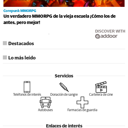
Corepunk MMORPG
Un verdadero MMORPG de la vieja escuela ¡Cómo los de
antes, pero mejor!
DISCOVER WITH
Destacados
Lo más leído
Servicios
Teléfonos de interés
Donación de sangre
Cartelera de cine
Autobuses
Farmacias de guardia
Enlaces de interés