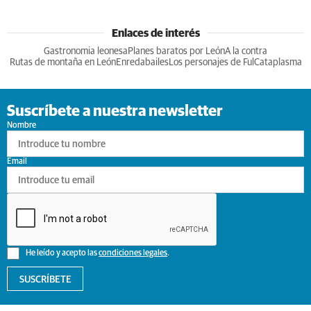
Enlaces de interés
Gastronomia leonesa
Planes baratos por León
A la contra
Rutas de montaña en León
Enredabailes
Los personajes de Ful
Cataplasma
Suscríbete a nuestra newsletter
Nombre
Email
He leído y acepto las
condiciones legales
.
SUSCRÍBETE