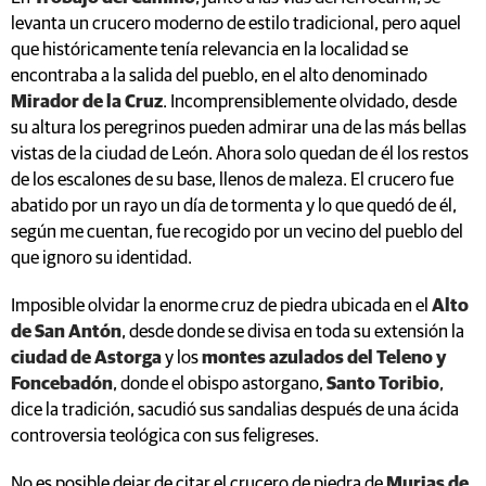
levanta un crucero moderno de estilo tradicional, pero aquel
que históricamente tenía relevancia en la localidad se
encontraba a la salida del pueblo, en el alto denominado
Mirador de la Cruz
. Incomprensiblemente olvidado, desde
su altura los peregrinos pueden admirar una de las más bellas
vistas de la ciudad de León. Ahora solo quedan de él los restos
de los escalones de su base, llenos de maleza. El crucero fue
abatido por un rayo un día de tormenta y lo que quedó de él,
según me cuentan, fue recogido por un vecino del pueblo del
que ignoro su identidad.
Imposible olvidar la enorme cruz de piedra ubicada en el
Alto
de San Antón
, desde donde se divisa en toda su extensión la
ciudad de Astorga
y los
montes azulados del Teleno y
Foncebadón
, donde el obispo astorgano,
Santo Toribio
,
dice la tradición, sacudió sus sandalias después de una ácida
controversia teológica con sus feligreses.
No es posible dejar de citar el crucero de piedra de
Murias de