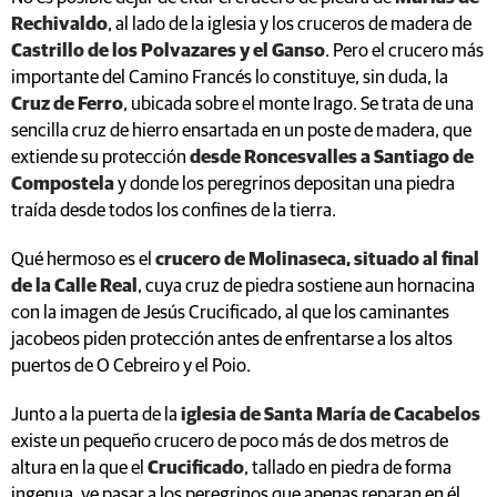
Rechivaldo
, al lado de la iglesia y los cruceros de madera de
Castrillo de los Polvazares y el Ganso
. Pero el crucero más
importante del Camino Francés lo constituye, sin duda, la
Cruz de Ferro
, ubicada sobre el monte Irago. Se trata de una
sencilla cruz de hierro ensartada en un poste de madera, que
extiende su protección
desde Roncesvalles a Santiago de
Compostela
y donde los peregrinos depositan una piedra
traída desde todos los confines de la tierra.
Qué hermoso es el
crucero de Molinaseca, situado al final
de la Calle Real
, cuya cruz de piedra sostiene aun hornacina
con la imagen de Jesús Crucificado, al que los caminantes
jacobeos piden protección antes de enfrentarse a los altos
puertos de O Cebreiro y el Poio.
Junto a la puerta de la
iglesia de Santa María de Cacabelos
existe un pequeño crucero de poco más de dos metros de
altura en la que el
Crucificado
, tallado en piedra de forma
ingenua, ve pasar a los peregrinos que apenas reparan en él,