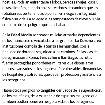
hostiles. Podrían enfrentarse a lobos, perros salvajes, osos u
otras alimañas, cuando no a salteadores de caminos que les
robaban sus pertenencias o ponían en riesgo su integridad
física o su vida. La soledad y las tempestades de nieve o lluvia
eran otro de los peligros que acechaban.
En la
Edad Media
se crearon milicias armadas dependientes
de los municipios o vinculadas a los gremios.
La Corona
creó
instituciones como la de la
Santa Hermandad
, con la
finalidad de dotar de seguridad a los caminos. En las vías de
peregrinación a Roma,
Jerusalén o Santiago
, las rutas
fueron protegidas por órdenes militares que dispusieron
puntos avanzados en los lugares más vulnerables, llenándolas
de hospitales y cofradías, que daban protección y asistencia a
los peregrinos.
Había otros peligros no tangibles derivados de la superstición,
de los maleficios, de la existencia de espíritus malignos que
también podían poner en riesgo la vida de los peregrinos.