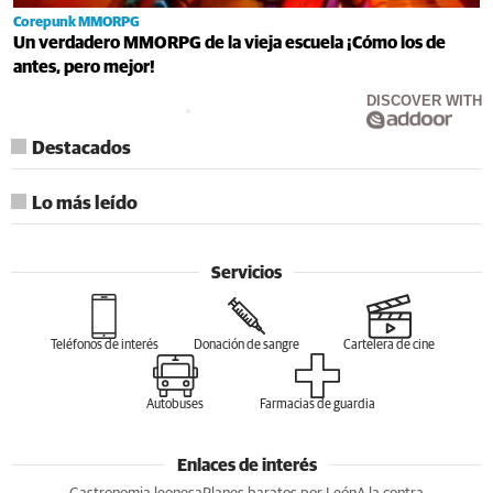
Corepunk MMORPG
Un verdadero MMORPG de la vieja escuela ¡Cómo los de
antes, pero mejor!
DISCOVER WITH
Destacados
Lo más leído
Servicios
Teléfonos de interés
Donación de sangre
Cartelera de cine
Autobuses
Farmacias de guardia
Enlaces de interés