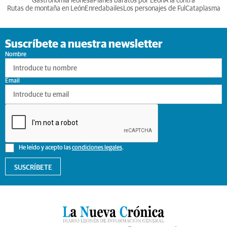
Gastronomia leonesa
Planes baratos por León
A la contra
Rutas de montaña en León
Enredabailes
Los personajes de Ful
Cataplasma
Suscríbete a nuestra newsletter
Nombre
Email
He leído y acepto las
condiciones legales
.
SUSCRÍBETE