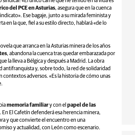
indical: «El único carné que he tenido en la vida es
rico del PCE en Asturias
, asegura que en la cuenca
indicato». Ese bagaje, junto a su mirada feminista y
 en la que, fiel a su estilo directo, hablará «de lo
novela que arranca en la Asturias minera de los años
tes
, abandona la cuenca tras quedar embarazada por
e la lleva a Bélgica y después a Madrid. La obra
 antifranquista y, sobre todo, la red de solidaridad
n contextos adversos. «Es la historia de cómo unas
e.
pia
memoria familiar
y con el
papel de las
. En El Cafetín defenderá esa herencia minera,
obra y que convierte el encuentro en una
miso y actualidad, con León como escenario.