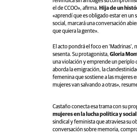
reivindica sin ambages su compromiso s
el de CCOO», afirma.
Hija de un histó
«aprendí que es obligado estar en un s
social, marcará una conversación abierta
que quiera la gente».
El acto pondrá el foco en ‘Madrinas’, 
sesenta. Su protagonista,
Gloria Mon
una violación y emprende un periplo qu
aborda la emigración, la clandestinidad
femenina que sostiene a las mujeres e
mujeres van salvando a otras», resum
Castaño conecta esa trama con su pro
mujeres en la lucha política y social
sindical y feminista que atraviesa su 
conversación sobre memoria, compro