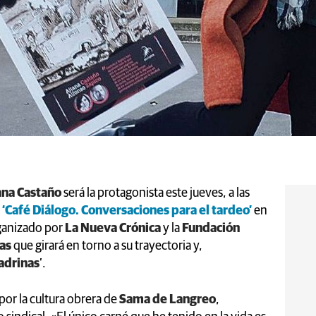
ana Castaño
será la protagonista este jueves, a las
e
‘Café Diálogo. Conversaciones para el tardeo’
en
ganizado por
La Nueva Crónica
y la
Fundación
ras
que girará en torno a su trayectoria y,
drinas
’.
por la cultura obrera de
Sama de Langreo
,