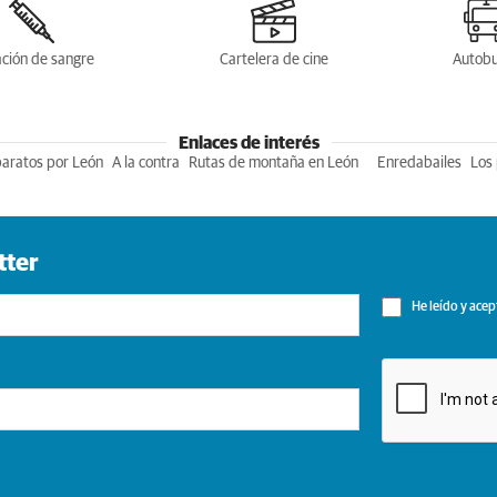
ción de sangre
Cartelera de cine
Autob
Enlaces de interés
baratos por León
A la contra
Rutas de montaña en León
Enredabailes
Los 
tter
He leído y acep