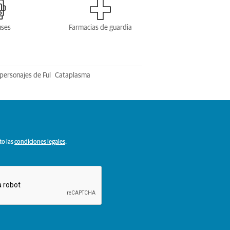
uses
Farmacias de guardia
personajes de Ful
Cataplasma
to las
condiciones legales
.