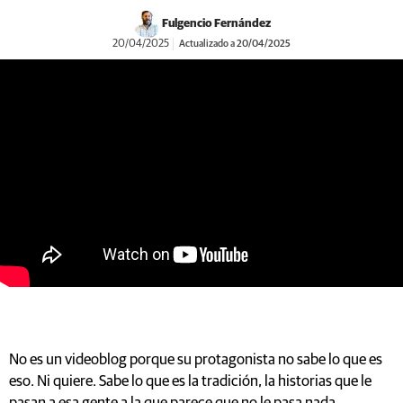
Fulgencio Fernández
20/04/2025
Actualizado a 20/04/2025
https://youtu.be/PfmGU14C4pg?si=ajmTVWCNjFnc6nBP
No es un videoblog porque su protagonista no sabe lo que es
eso. Ni quiere. Sabe lo que es la tradición, la historias que le