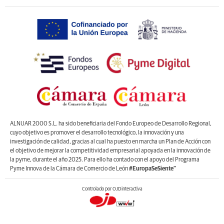
ALNUAR 2000 S.L. ha sido beneficiaria del Fondo Europeo de Desarrollo Regional,
cuyo objetivo es promover el desarrollo tecnológico, la innovación y una
investigación de calidad, gracias al cual ha puesto en marcha un Plan de Acción con
el objetivo de mejorar la competitividad empresarial apoyada en la innovación de
la pyme, durante el año 2025. Para ello ha contado con el apoyo del Programa
Pyme Innova de la Cámara de Comercio de León
#EuropaSeSiente”
Controlado por OJDinteractiva