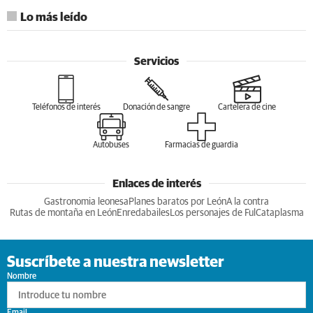
Lo más leído
Servicios
Teléfonos de interés
Donación de sangre
Cartelera de cine
Autobuses
Farmacias de guardia
Enlaces de interés
Gastronomia leonesa
Planes baratos por León
A la contra
Rutas de montaña en León
Enredabailes
Los personajes de Ful
Cataplasma
Suscríbete a nuestra newsletter
Nombre