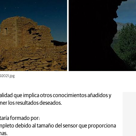
092021.jpg
alidad que implica otros conocimientos añadidos y
ner los resultados deseados.
aría formado por:
ompleto debido al tamaño del sensor que proporciona
mas.