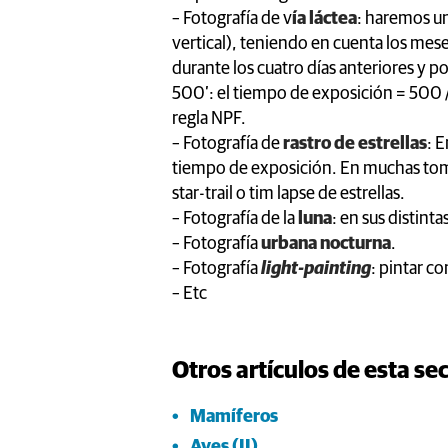
– Fotografía de v
ía láctea
: haremos un
vertical), teniendo en cuenta los mes
durante los cuatro días anteriores y post
500’: el tiempo de exposición = 500 /
regla NPF.
– Fotografía de
rastro de estrellas
: 
tiempo de exposición. En muchas to
star-trail o tim lapse de estrellas.
– Fotografía de la
luna
: en sus distinta
– Fotografía
urbana nocturna
.
– Fotografía
light-painting
: pintar co
– Etc
Otros artículos de esta se
Mamíferos
Aves (II)