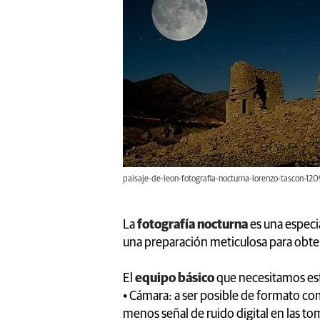
paisaje-de-leon-fotografia-nocturna-lorenzo-tascon-12
La
fotografía nocturna
es una especi
una preparación meticulosa para obte
El
equipo básico
que necesitamos est
• Cámara: a ser posible de formato c
menos señal de ruido digital en las to