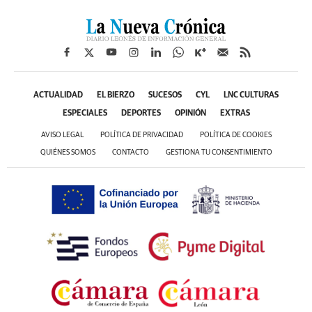
ACTUALIDAD
EL BIERZO
SUCESOS
CYL
LNC CULTURAS
ESPECIALES
DEPORTES
OPINIÓN
EXTRAS
AVISO LEGAL
POLÍTICA DE PRIVACIDAD
POLÍTICA DE COOKIES
QUIÉNES SOMOS
CONTACTO
GESTIONA TU CONSENTIMIENTO