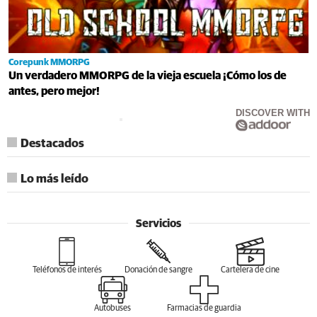
Corepunk MMORPG
Un verdadero MMORPG de la vieja escuela ¡Cómo los de
antes, pero mejor!
DISCOVER WITH
Destacados
Lo más leído
Servicios
Teléfonos de interés
Donación de sangre
Cartelera de cine
Autobuses
Farmacias de guardia