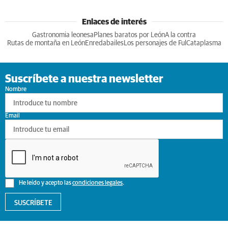
Enlaces de interés
Gastronomia leonesa
Planes baratos por León
A la contra
Rutas de montaña en León
Enredabailes
Los personajes de Ful
Cataplasma
Suscríbete a nuestra newsletter
Nombre
Email
He leído y acepto las
condiciones legales
.
SUSCRÍBETE