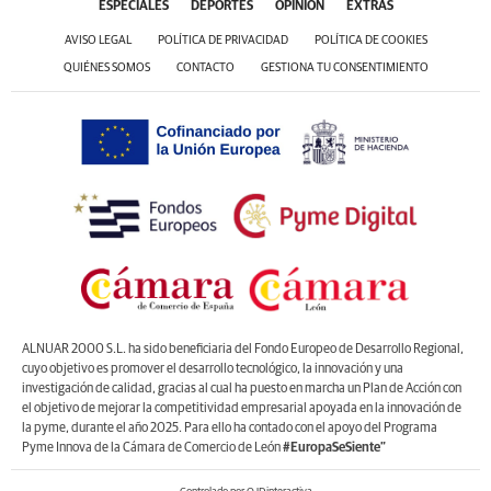
ESPECIALES
DEPORTES
OPINIÓN
EXTRAS
AVISO LEGAL
POLÍTICA DE PRIVACIDAD
POLÍTICA DE COOKIES
QUIÉNES SOMOS
CONTACTO
GESTIONA TU CONSENTIMIENTO
ALNUAR 2000 S.L. ha sido beneficiaria del Fondo Europeo de Desarrollo Regional,
cuyo objetivo es promover el desarrollo tecnológico, la innovación y una
investigación de calidad, gracias al cual ha puesto en marcha un Plan de Acción con
el objetivo de mejorar la competitividad empresarial apoyada en la innovación de
la pyme, durante el año 2025. Para ello ha contado con el apoyo del Programa
Pyme Innova de la Cámara de Comercio de León
#EuropaSeSiente”