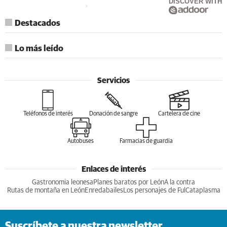
DISCOVER WITH
Destacados
Lo más leído
Servicios
Teléfonos de interés
Donación de sangre
Cartelera de cine
Autobuses
Farmacias de guardia
Enlaces de interés
Gastronomia leonesa
Planes baratos por León
A la contra
Rutas de montaña en León
Enredabailes
Los personajes de Ful
Cataplasma
Suscríbete a nuestra newsletter