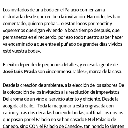
Los invitados de una boda en el Palacio comienzan a
disfrutarla desde que reciben la invitación. Han oído, les han
comentado, quieren probar… o están locos por repetir y
«queremos que sigan viviendo la boda tiempo después, que
permanezca en el recuerdo, por eso todo nuestro saber hacer
va encaminado a que entre el puñado de grandes días vividos
esté vuestra boda».
El éxito depende de pequeños detalles, y en eso la gente de
José Luis Prada
son «inconmensurables», marca de la casa.
Desde la creación de ambiente, a la elección de los sabores.De
la colocación de los invitados a la resolución de imprevistos.
Del aroma de un vino al servicio atento y eficiente. Desde la
acogida al baile… Toda la maquinaria está engrasada con
cariño y tras dos décadas haciendo bodas, «al final, los novios
que pasan por el Palacio no se han casado EN el Palacio de
Canedo, sino CON el Palacio de Canedo», tan hondo lo sienten