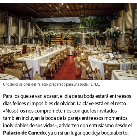
Uno de los salones del Palacio, preparado para una boda. | L.N.C.
Para los que se van a casar, el día de su boda estará entre esos
días felices e imposibles de olvidar. La clave está en el resto.
«Nosotros nos comprometemos con que los invitados
también incluyan la boda de la pareja entre esos momentos
inolvidables de sus vidas», advierten con entusiasmo desde el
Palacio de Canedo
, ya en sí un lugar que deja boquiaberto.