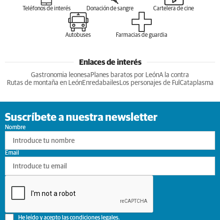
Teléfonos de interés
Donación de sangre
Cartelera de cine
Autobuses
Farmacias de guardia
Enlaces de interés
Gastronomia leonesa
Planes baratos por León
A la contra
Rutas de montaña en León
Enredabailes
Los personajes de Ful
Cataplasma
Suscríbete a nuestra newsletter
Nombre
Email
He leído y acepto las
condiciones legales
.