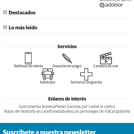
Destacados
Lo más leído
Servicios
Teléfonos de interés
Donación de sangre
Cartelera de cine
Autobuses
Farmacias de guardia
Enlaces de interés
Gastronomia leonesa
Planes baratos por León
A la contra
Rutas de montaña en León
Enredabailes
Los personajes de Ful
Cataplasma
Suscríbete a nuestra newsletter