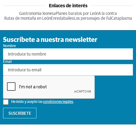
Enlaces de interés
Gastronomia leonesa
Planes baratos por León
A la contra
Rutas de montaña en León
Enredabailes
Los personajes de Ful
Cataplasma
Suscríbete a nuestra newsletter
Nombre
Email
He leído y acepto las
condiciones legales
.
SUSCRÍBETE