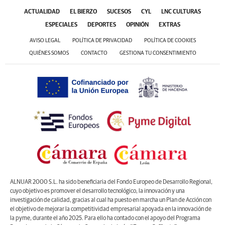
ACTUALIDAD
EL BIERZO
SUCESOS
CYL
LNC CULTURAS
ESPECIALES
DEPORTES
OPINIÓN
EXTRAS
AVISO LEGAL
POLÍTICA DE PRIVACIDAD
POLÍTICA DE COOKIES
QUIÉNES SOMOS
CONTACTO
GESTIONA TU CONSENTIMIENTO
ALNUAR 2000 S.L. ha sido beneficiaria del Fondo Europeo de Desarrollo Regional,
cuyo objetivo es promover el desarrollo tecnológico, la innovación y una
investigación de calidad, gracias al cual ha puesto en marcha un Plan de Acción con
el objetivo de mejorar la competitividad empresarial apoyada en la innovación de
la pyme, durante el año 2025. Para ello ha contado con el apoyo del Programa
Pasaportes que abren