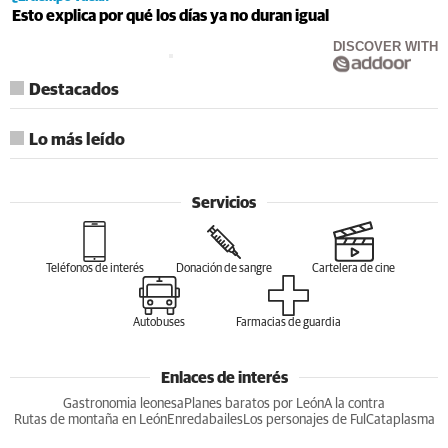
Esto explica por qué los días ya no duran igual
DISCOVER WITH
Destacados
Lo más leído
Servicios
Teléfonos de interés
Donación de sangre
Cartelera de cine
Autobuses
Farmacias de guardia
Enlaces de interés
Gastronomia leonesa
Planes baratos por León
A la contra
Rutas de montaña en León
Enredabailes
Los personajes de Ful
Cataplasma