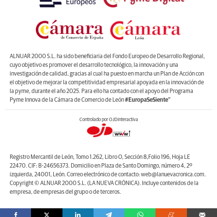
ALNUAR 2000 S.L. ha sido beneficiaria del Fondo Europeo de Desarrollo Regional,
cuyo objetivo es promover el desarrollo tecnológico, la innovación y una
investigación de calidad, gracias al cual ha puesto en marcha un Plan de Acción con
el objetivo de mejorar la competitividad empresarial apoyada en la innovación de
la pyme, durante el año 2025. Para ello ha contado con el apoyo del Programa
Pyme Innova de la Cámara de Comercio de León
#EuropaSeSiente”
Controlado por OJDinteractiva
Registro Mercantil de León, Tomo 1.262, Libro O, Sección 8,Folio 196, Hoja LE
22470. CIF: B-24656373. Domicilio en Plaza de Santo Domingo, número 4, 2º
izquierda, 24001, León. Correo electrónico de contacto: web@lanuevacronica.com.
Copyright © ALNUAR 2000 S.L. (LA NUEVA CRÓNICA). Incluye contenidos de la
empresa, de empresas del grupo o de terceros.