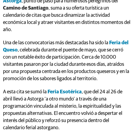
Astorga
, punto de paso para numerosos peregrinos del
Camino de Santiago
, suma a su oferta turística un
calendario de citas que busca dinamizar la actividad
económica local y atraer visitantes en distintos momentos del
año.
Una de las convocatorias más destacadas ha sido la
Feria del
Queso
, celebrada durante el puente de mayo, que se cerró
con un notable éxito de participación. Cerca de 10.000
visitantes pasaron por la ciudad durante esos días, atraídos
por una propuesta centrada en los productos queseros y en la
promoción de los sabores ligados al territorio.
A esta cita se sumó la
Feria Esotérica
, que del 24 al 26 de
abril llevó a Astorga ‘a otro mundo’ a través de una
programación vinculada al misterio, la espiritualidad y las
propuestas alternativas. El encuentro volvió a despertar el
interés del público y reforzó su presencia dentro del
calendario ferial astorgano.