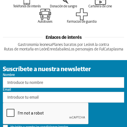
Teléfonos de interés
Donación de sangre
Cartelera de cine
Autobuses
Farmacias de guardia
Enlaces de interés
Gastronomia leonesa
Planes baratos por León
A la contra
Rutas de montaña en León
Enredabailes
Los personajes de Ful
Cataplasma
Suscríbete a nuestra newsletter
Nombre
Email