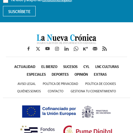
He leído y acepto las
condiciones legales
.
SUSCRÍBETE
ACTUALIDAD
EL BIERZO
SUCESOS
CYL
LNC CULTURAS
ESPECIALES
DEPORTES
OPINIÓN
EXTRAS
AVISO LEGAL
POLÍTICA DE PRIVACIDAD
POLÍTICA DE COOKIES
QUIÉNES SOMOS
CONTACTO
GESTIONA TU CONSENTIMIENTO