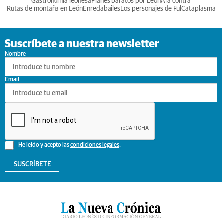
Gastronomia leonesa
Planes baratos por León
A la contra
Rutas de montaña en León
Enredabailes
Los personajes de Ful
Cataplasma
Suscríbete a nuestra newsletter
Nombre
Email
He leído y acepto las
condiciones legales
.
SUSCRÍBETE