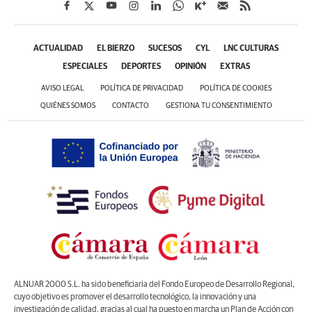
ACTUALIDAD
EL BIERZO
SUCESOS
CYL
LNC CULTURAS
ESPECIALES
DEPORTES
OPINIÓN
EXTRAS
AVISO LEGAL
POLÍTICA DE PRIVACIDAD
POLÍTICA DE COOKIES
QUIÉNES SOMOS
CONTACTO
GESTIONA TU CONSENTIMIENTO
ALNUAR 2000 S.L. ha sido beneficiaria del Fondo Europeo de Desarrollo Regional,
cuyo objetivo es promover el desarrollo tecnológico, la innovación y una
investigación de calidad, gracias al cual ha puesto en marcha un Plan de Acción con