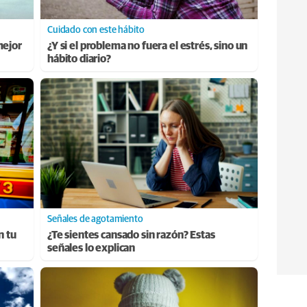
Cuidado con este hábito
mejor
¿Y si el problema no fuera el estrés, sino un
hábito diario?
Señales de agotamiento
n tu
¿Te sientes cansado sin razón? Estas
señales lo explican