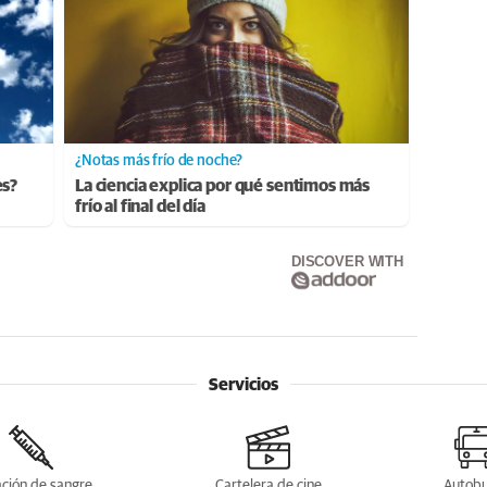
¿Notas más frío de noche?
es?
La ciencia explica por qué sentimos más
frío al final del día
DISCOVER WITH
Servicios
ción de sangre
Cartelera de cine
Autob