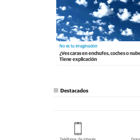
No es tu imaginación
¿Ves caras en enchufes, coches o nub
Tiene explicación
Destacados
Teléfonos de interés
Dona