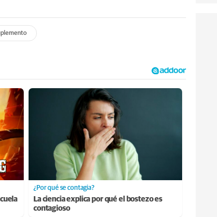
uplemento
¿Por qué se contagia?
cuela
La ciencia explica por qué el bostezo es
contagioso