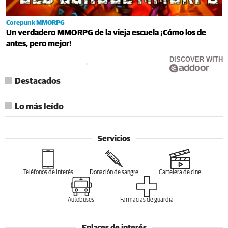
Corepunk MMORPG
Un verdadero MMORPG de la vieja escuela ¡Cómo los de
antes, pero mejor!
DISCOVER WITH
Destacados
Lo más leído
Servicios
Teléfonos de interés
Donación de sangre
Cartelera de cine
Autobuses
Farmacias de guardia