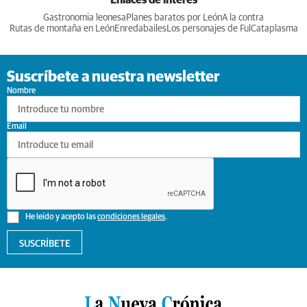
Enlaces de interés
Gastronomia leonesa
Planes baratos por León
A la contra
Rutas de montaña en León
Enredabailes
Los personajes de Ful
Cataplasma
Suscríbete a nuestra newsletter
Nombre
Email
He leído y acepto las
condiciones legales
.
SUSCRÍBETE