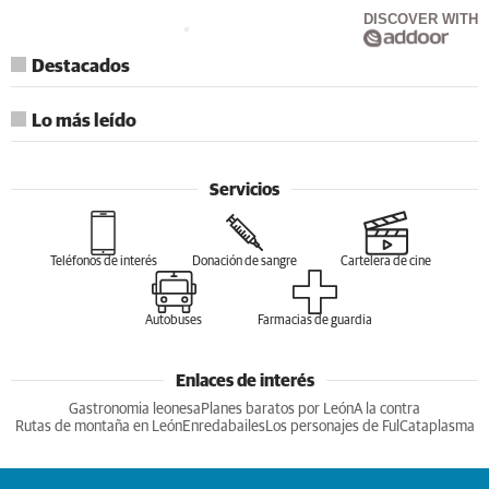
DISCOVER WITH
Destacados
Lo más leído
Servicios
Teléfonos de interés
Donación de sangre
Cartelera de cine
Autobuses
Farmacias de guardia
Enlaces de interés
Gastronomia leonesa
Planes baratos por León
A la contra
Rutas de montaña en León
Enredabailes
Los personajes de Ful
Cataplasma