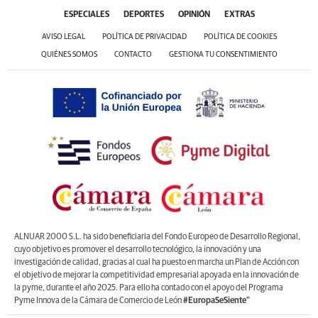
ESPECIALES
DEPORTES
OPINIÓN
EXTRAS
AVISO LEGAL
POLÍTICA DE PRIVACIDAD
POLÍTICA DE COOKIES
QUIÉNES SOMOS
CONTACTO
GESTIONA TU CONSENTIMIENTO
ALNUAR 2000 S.L. ha sido beneficiaria del Fondo Europeo de Desarrollo Regional,
cuyo objetivo es promover el desarrollo tecnológico, la innovación y una
investigación de calidad, gracias al cual ha puesto en marcha un Plan de Acción con
el objetivo de mejorar la competitividad empresarial apoyada en la innovación de
la pyme, durante el año 2025. Para ello ha contado con el apoyo del Programa
Pyme Innova de la Cámara de Comercio de León
#EuropaSeSiente”