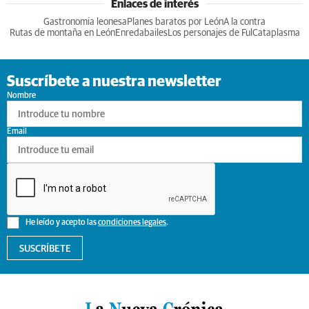
Enlaces de interés
Gastronomia leonesa
Planes baratos por León
A la contra
Rutas de montaña en León
Enredabailes
Los personajes de Ful
Cataplasma
Suscríbete a nuestra newsletter
Nombre
Email
He leído y acepto las
condiciones legales
.
SUSCRÍBETE