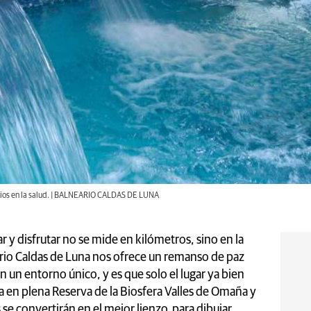
icios en la salud. | BALNEARIO CALDAS DE LUNA
 y disfrutar no se mide en kilómetros, sino en la
eario Caldas de Luna nos ofrece un remanso de paz
en un entorno único, y es que solo el lugar ya bien
ca en plena Reserva de la Biosfera Valles de Omaña y
 se convertirán en el mejor lienzo para dibujar