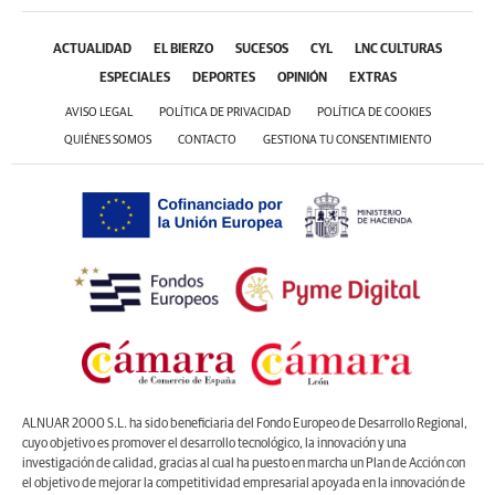
ACTUALIDAD
EL BIERZO
SUCESOS
CYL
LNC CULTURAS
ESPECIALES
DEPORTES
OPINIÓN
EXTRAS
AVISO LEGAL
POLÍTICA DE PRIVACIDAD
POLÍTICA DE COOKIES
QUIÉNES SOMOS
CONTACTO
GESTIONA TU CONSENTIMIENTO
ALNUAR 2000 S.L. ha sido beneficiaria del Fondo Europeo de Desarrollo Regional,
cuyo objetivo es promover el desarrollo tecnológico, la innovación y una
investigación de calidad, gracias al cual ha puesto en marcha un Plan de Acción con
el objetivo de mejorar la competitividad empresarial apoyada en la innovación de