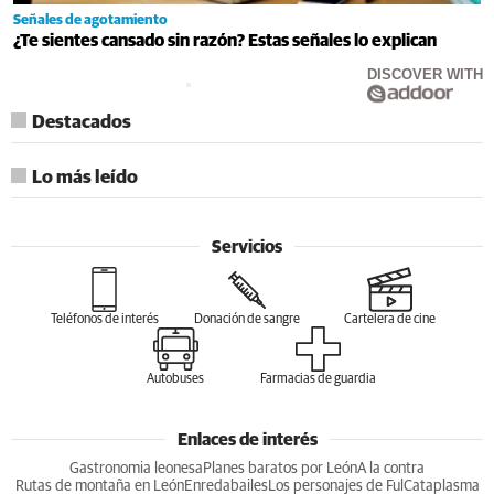
Señales de agotamiento
¿Te sientes cansado sin razón? Estas señales lo explican
DISCOVER WITH
Destacados
Lo más leído
Servicios
Teléfonos de interés
Donación de sangre
Cartelera de cine
Autobuses
Farmacias de guardia
Enlaces de interés
Gastronomia leonesa
Planes baratos por León
A la contra
Rutas de montaña en León
Enredabailes
Los personajes de Ful
Cataplasma